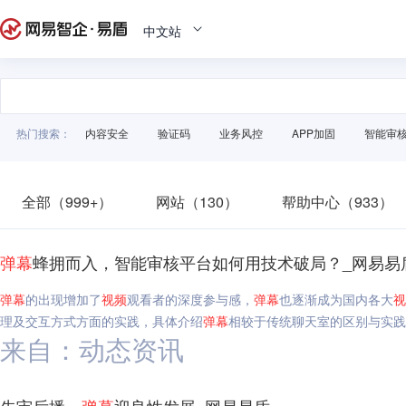
中文站
热门搜索：
内容安全
验证码
业务风控
APP加固
智能审
全部（999+）
网站（130）
帮助中心（933）
弹幕
蜂拥而入，智能审核平台如何用技术破局？_网易易
弹幕
的出现增加了
视频
观看者的深度参与感，
弹幕
也逐渐成为国内各大
视
理及交互方式方面的实践，具体介绍
弹幕
相较于传统聊天室的区别与实践
来自：动态资讯