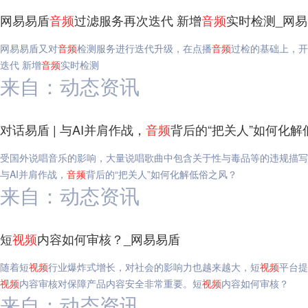
网易易盾
音频
过滤服务再次迭代 新增
音频
实时检测_网
网易易盾又对
音频
检测服务进行迭代升级，在点播
音频
过检的基础上，开
迭代 新增
音频
实时检测
来自：动态资讯
对话易盾 | 与AI并肩作战，
音频
背后的“把关人”如何化解
受国外说唱音乐的影响，大量说唱歌曲中包含关于性与毒品等的违规描写
与AI并肩作战，
音频
背后的“把关人”如何化解低俗之风？
来自：动态资讯
短
视频
内容如何审核？_网易易盾
随着短
视频
行业爆炸式增长，对社会的影响力也越来越大，短
视频
平台提
视频
内容审核对保障产品内容安全非常重要。短
视频
内容如何审核？
来自：动态资讯