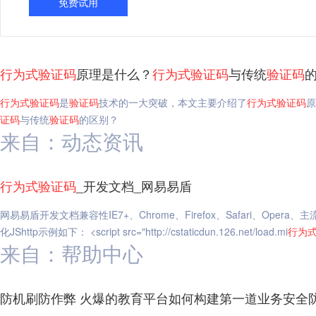
免费试用
行为
式
验证码
原理是什么？
行为
式
验证码
与传统
验证码
行为
式
验证码
是
验证码
技术的一大突破，本文主要介绍了
行为
式
验证码
原
证码
与传统
验证码
的区别？
来自：动态资讯
行为
式
验证码
_开发文档_网易易盾
网易易盾开发文档兼容性IE7+、Chrome、Firefox、Safari、Opera
化JShttp示例如下： <script src="http://cstaticdun.126.net/load.mi
行为
来自：帮助中心
防机刷防作弊 火爆的教育平台如何构建第一道业务安全