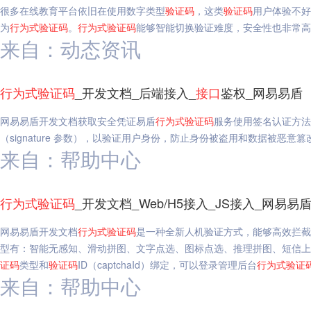
很多在线教育平台依旧在使用数字类型
验证码
，这类
验证码
用户体验不好
为
行为
式
验证码
。
行为
式
验证码
能够智能切换验证难度，安全性也非常高
来自：动态资讯
行为
式
验证码
_开发文档_后端接入_
接口
鉴权_网易易盾
网易易盾开发文档获取安全凭证易盾
行为
式
验证码
服务使用签名认证方法
（signature 参数），以验证用户身份，防止身份被盗用和数据被恶意篡
来自：帮助中心
行为
式
验证码
_开发文档_Web/H5接入_JS接入_网易易
网易易盾开发文档
行为
式
验证码
是一种全新人机验证方式，能够高效拦截
型有：智能无感知、滑动拼图、文字点选、图标点选、推理拼图、短信上
证码
类型和
验证码
ID（captchaId）绑定，可以登录管理后台
行为
式
验证
来自：帮助中心