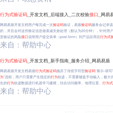
行为
式
验证码
_开发文档_后端接入_二次校验
接口
_网易
网易易盾开发文档用户每完成一次
验证码
验证，易盾
验证码
服务会记录该
的，并且会对这些验证信息做衰减失效处理（默认为20分钟），针对用
意验证的风险
接口
说明用户提交表单（post-form）到产品应用后
行为
式
来自：帮助中心
行为
式
验证码
_开发文档_新手指南_服务介绍_网易易盾
网易易盾开发文档易盾
行为
式
验证码
抛弃了传统字符型
验证码
“展示-填
为
”流程，用户只需要产生指定的
行为
轨迹，不需要键盘手动输入，极大
生的
行为
轨迹数据进行机器学习建模，结合访问频率、地理位置、
行为
式
来自：帮助中心