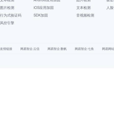
图片检测
iOS应用加固
文本检测
人脸
行为式验证码
SDK加固
音视频检测
风控引擎
友情链接
网易智企·云信
网易智企·数帆
网易智企·七鱼
网易网