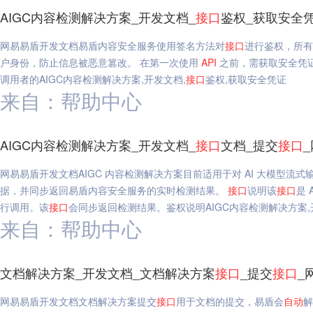
AIGC内容检测解决方案_开发文档_
接口
鉴权_获取安全
网易易盾开发文档易盾内容安全服务使用签名方法对
接口
进行鉴权，所有
户身份，防止信息被恶意篡改。 在第一次使用
API
之前，需获取安全凭证，安全
调用者的AIGC内容检测解决方案,开发文档,
接口
鉴权,获取安全凭证
来自：帮助中心
AIGC内容检测解决方案_开发文档_
接口
文档_提交
接口
网易易盾开发文档AIGC 内容检测解决方案目前适用于对 AI 大模型流式
据，并同步返回易盾内容安全服务的实时检测结果。
接口
说明该
接口
是 
行调用。该
接口
会同步返回检测结果。鉴权说明AIGC内容检测解决方案,
来自：帮助中心
文档解决方案_开发文档_文档解决方案
接口
_提交
接口
_
网易易盾开发文档文档解决方案提交
接口
用于文档的提交，易盾会
自动
解