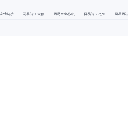
友情链接
网易智企·云信
网易智企·数帆
网易智企·七鱼
网易网