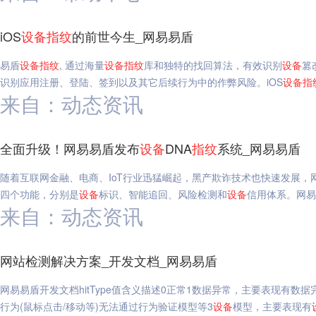
iOS
设备
指纹
的前世今生_网易易盾
易盾
设备
指纹
, 通过海量
设备
指纹
库和独特的找回算法，有效识别
设备
篡
识别应用注册、登陆、签到以及其它后续行为中的作弊风险。iOS
设备
指
来自：动态资讯
全面升级！网易易盾发布
设备
DNA
指纹
系统_网易易盾
随着互联网金融、电商、IoT行业迅猛崛起，黑产欺诈技术也快速发展，
四个功能，分别是
设备
标识、智能追回、风险检测和
设备
信用体系。网易
来自：动态资讯
网站检测解决方案_开发文档_网易易盾
网易易盾开发文档hitType值含义描述0正常1数据异常，主要表现有
行为(鼠标点击/移动等)无法通过行为验证模型等3
设备
模型，主要表现有