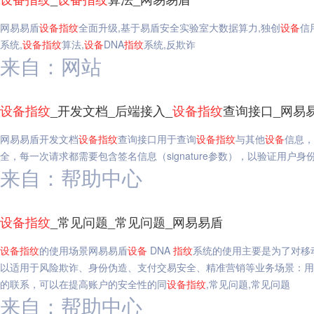
网易易盾
设备
指纹
全面升级,基于易盾安全实验室大数据算力,独创
设备
信
系统,
设备
指纹
算法,
设备
DNA
指纹
系统,反欺诈
来自：网站
设备
指纹
_开发文档_后端接入_
设备
指纹
查询接口_网易
网易易盾开发文档
设备
指纹
查询接口用于查询
设备
指纹
与其他
设备
信息，
全，每一次请求都需要包含签名信息（signature参数），以验证用户身
来自：帮助中心
设备
指纹
_常见问题_常见问题_网易易盾
设备
指纹
的使用场景网易易盾
设备
DNA
指纹
系统的使用主要是为了对移
以适用于风险欺诈、身份伪造、支付交易安全、精准营销等业务场景：用
的联系，可以在提高账户的安全性的同
设备
指纹
,常见问题,常见问题
来自：帮助中心