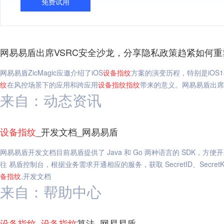
免费试用
网易易盾出席VSRC安全沙龙，分享隐私政策趋紧如何重
网易易盾ZicMagic应邀介绍了iOS
设备
指纹
方案的演变历程，特别是iOS1
纹
在风控场景下的应用和跨应用
设备
指纹
指纹
带来的意义。网易易盾出席
来自：动态资讯
设备
指纹
_开发文档_网易易盾
网易易盾开发文档目前易盾提供了 Java 和 Go 两种语言的 SDK，
往 易盾控制台，根据业务需求开通相应的服务，获取 SecretID、SecretKe
备
指纹
,开发文档
来自：帮助中心
设备
指纹
_
设备
指纹
算法_网易易盾