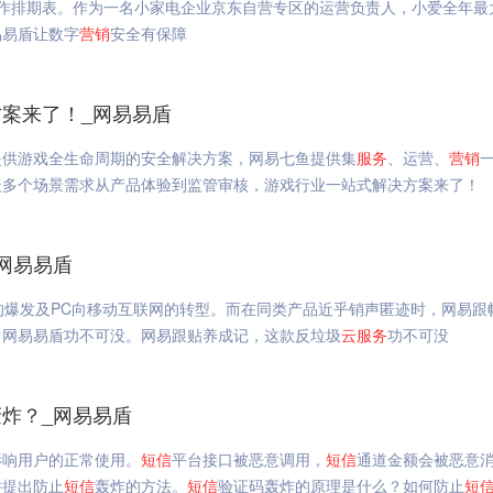
促工作排期表。作为一名小家电企业京东自营专区的运营负责人，小爱全年最
易易盾让数字
营销
安全有保障
案来了！_网易易盾
提供游戏全生命周期的安全解决方案，网易七鱼提供集
服务
、运营、
营销
盖多个场景需求从产品体验到监管审核，游戏行业一站式解决方案来了！
网易易盾
的爆发及PC向移动互联网的转型。而在同类产品近乎销声匿迹时，网易跟
中网易易盾功不可没。网易跟贴养成记，这款反垃圾
云
服务
功不可没
轰炸？_网易易盾
影响用户的正常使用。
短信
平台接口被恶意调用，
短信
通道金额会被恶意
并提出防止
短信
轰炸的方法。
短信
验证码轰炸的原理是什么？如何防止
短