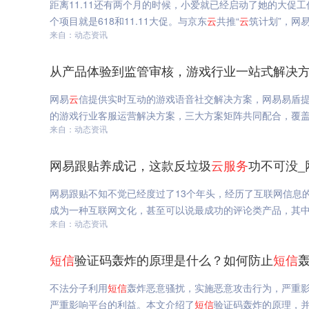
距离11.11还有两个月的时候，小爱就已经启动了她的大
个项目就是618和11.11大促。与京东
云
共推“
云
筑计划”，网
来自：动态资讯
从产品体验到监管审核，游戏行业一站式解决方
网易
云
信提供实时互动的游戏语音社交解决方案，网易易盾
的游戏行业客服运营解决方案，三大方案矩阵共同配合，覆
来自：动态资讯
网易跟贴养成记，这款反垃圾
云
服务
功不可没_
网易跟贴不知不觉已经度过了13个年头，经历了互联网信息
成为一种互联网文化，甚至可以说最成功的评论类产品，其
来自：动态资讯
短信
验证码轰炸的原理是什么？如何防止
短信
不法分子利用
短信
轰炸恶意骚扰，实施恶意攻击行为，严重
严重影响平台的利益。本文介绍了
短信
验证码轰炸的原理，