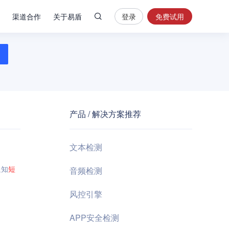
渠道合作
关于易盾
登录
免费试用
热
门
搜
索
内
容
产品 / 解决方案推荐
安
全
验
文本检测
证
码
通知
短
音频检测
业
风控引擎
务
风
APP安全检测
控