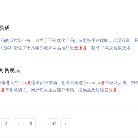
易盾
产品的反垃圾业务，致力于不断优化产品打造更好用户体验，实现双赢。
，积累和进化了十几年的成果网易推易盾
云
服务
，凝结19年反垃圾技术
_网易易盾
加速进入企业
服务
这千亿级市场。创业公司进入saas
服务
市场从人事、协
服务
等领域切入。网易切入企业细分市场，推易盾反垃圾
云
服务
...
3
4
5
142
>