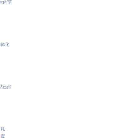
大的两
一体化
帖已然
消耗，
信
轰