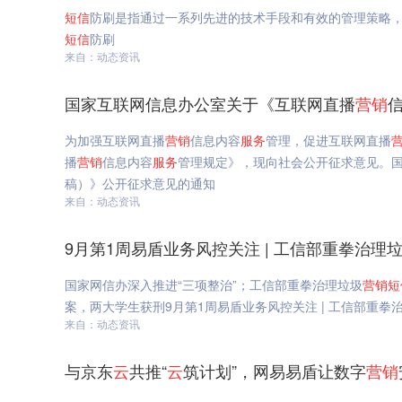
短信
防刷是指通过一系列先进的技术手段和有效的管理策略
短信
防刷
来自：动态资讯
国家互联网信息办公室关于《互联网直播
营销
为加强互联网直播
营销
信息内容
服务
管理，促进互联网直播
播
营销
信息内容
服务
管理规定》，现向社会公开征求意见。
稿）》公开征求意见的通知
来自：动态资讯
9月第1周易盾业务风控关注 | 工信部重拳治理
国家网信办深入推进“三项整治”；工信部重拳治理垃圾
营销
短
案，两大学生获刑9月第1周易盾业务风控关注 | 工信部重拳
来自：动态资讯
与京东
云
共推“
云
筑计划”，网易易盾让数字
营销