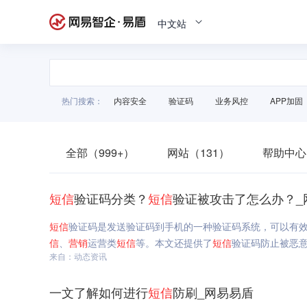
中文站
热门搜索：
内容安全
验证码
业务风控
APP加固
全部（999+）
网站（131）
帮助中心
短信
验证码分类？
短信
验证被攻击了怎么办？_
短信
验证码是发送验证码到手机的一种验证码系统，可以有
信
、
营销
运营类
短信
等。本文还提供了
短信
验证码防止被恶
来自：动态资讯
一文了解如何进行
短信
防刷_网易易盾