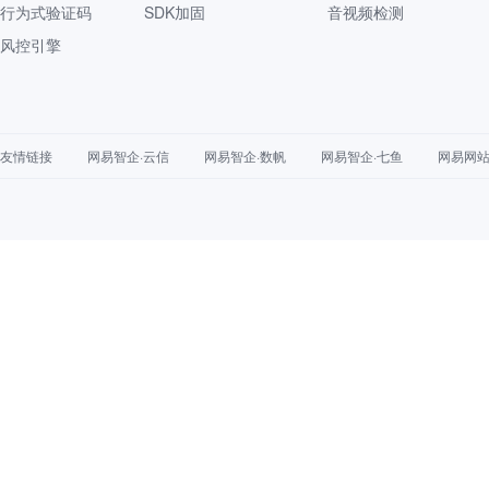
行为式验证码
SDK加固
音视频检测
风控引擎
友情链接
网易智企·云信
网易智企·数帆
网易智企·七鱼
网易网