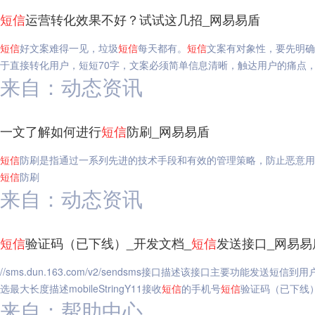
短信
运营转化效果不好？试试这几招_网易易盾
短信
好文案难得一见，垃圾
短信
每天都有。
短信
文案有对象性，要先明确
于直接转化用户，短短70字，文案必须简单信息清晰，触达用户的痛点
来自：动态资讯
一文了解如何进行
短信
防刷_网易易盾
短信
防刷是指通过一系列先进的技术手段和有效的管理策略，防止恶意用
短信
防刷
来自：动态资讯
短信
验证码（已下线）_开发文档_
短信
发送接口_网易易
//sms.dun.163.com/v2/sendsms接口描述该接口主要功能
选最大长度描述mobileStringY11接收
短信
的手机号
短信
验证码（已下线）
来自：帮助中心