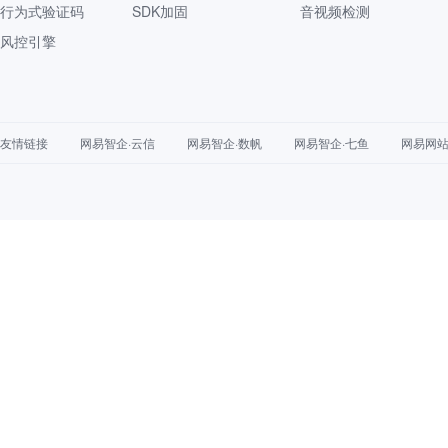
行为式验证码
SDK加固
音视频检测
风控引擎
友情链接
网易智企·云信
网易智企·数帆
网易智企·七鱼
网易网