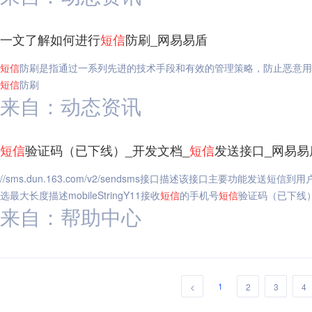
一文了解如何进行
短信
防刷_网易易盾
短信
防刷是指通过一系列先进的技术手段和有效的管理策略，防止恶意用
短信
防刷
来自：动态资讯
短信
验证码（已下线）_开发文档_
短信
发送接口_网易易
//sms.dun.163.com/v2/sendsms接口描述该接口主要功能
选最大长度描述mobileStringY11接收
短信
的手机号
短信
验证码（已下线）
来自：帮助中心
1
<
2
3
4