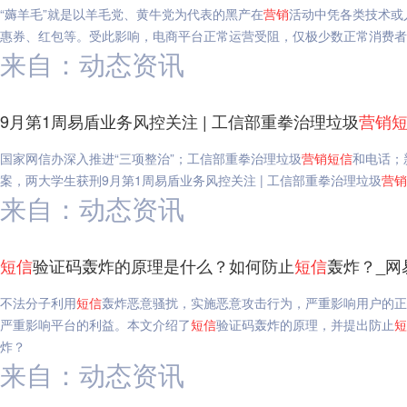
“薅羊毛”就是以羊毛党、黄牛党为代表的黑产在
营销
活动中凭各类技术或
惠券、红包等。受此影响，电商平台正常运营受阻，仅极少数正常消费者
来自：动态资讯
9月第1周易盾业务风控关注 | 工信部重拳治理垃圾
营销
国家网信办深入推进“三项整治”；工信部重拳治理垃圾
营销
短信
和电话；
案，两大学生获刑9月第1周易盾业务风控关注 | 工信部重拳治理垃圾
营销
来自：动态资讯
短信
验证码轰炸的原理是什么？如何防止
短信
轰炸？_网
不法分子利用
短信
轰炸恶意骚扰，实施恶意攻击行为，严重影响用户的正
严重影响平台的利益。本文介绍了
短信
验证码轰炸的原理，并提出防止
短
炸？
来自：动态资讯