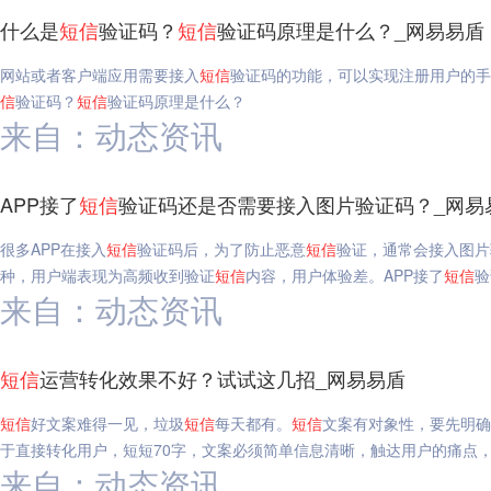
什么是
短信
验证码？
短信
验证码原理是什么？_网易易盾
网站或者客户端应用需要接入
短信
验证码的功能，可以实现注册用户的手
信
验证码？
短信
验证码原理是什么？
来自：动态资讯
APP接了
短信
验证码还是否需要接入图片验证码？_网易
很多APP在接入
短信
验证码后，为了防止恶意
短信
验证，通常会接入图片
种，用户端表现为高频收到验证
短信
内容，用户体验差。APP接了
短信
验
来自：动态资讯
短信
运营转化效果不好？试试这几招_网易易盾
短信
好文案难得一见，垃圾
短信
每天都有。
短信
文案有对象性，要先明确
于直接转化用户，短短70字，文案必须简单信息清晰，触达用户的痛点
来自：动态资讯