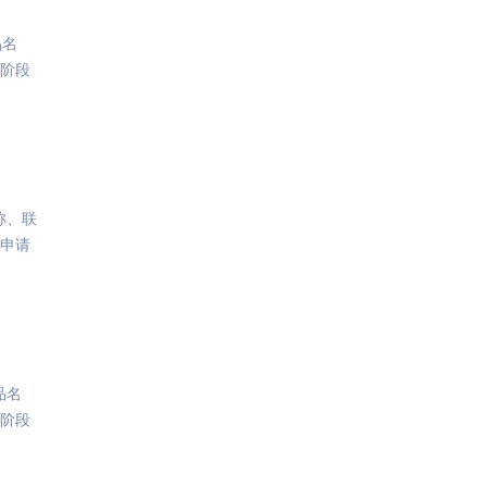
品名
二阶段
称、联
段申请
品名
二阶段