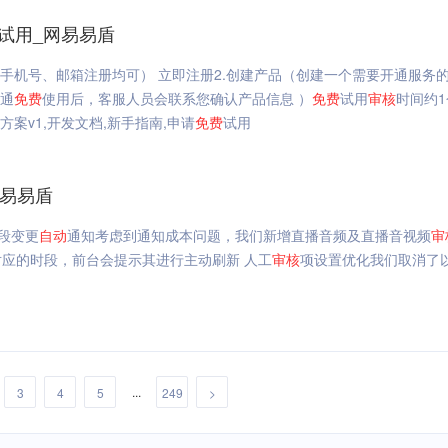
试用_网易易盾
手机号、邮箱注册均可） 立即注册2.创建产品（创建一个需要开通服务
通
免费
使用后，客服人员会联系您确认产品信息 ）
免费
试用
审核
时间约
案v1,开发文档,新手指南,申请
免费
试用
网易易盾
段变更
自动
通知考虑到通知成本问题，我们新增直播音频及直播音视频
审
应的时段，前台会提示其进行主动刷新 人工
审核
项设置优化我们取消了
...
3
4
5
249
>