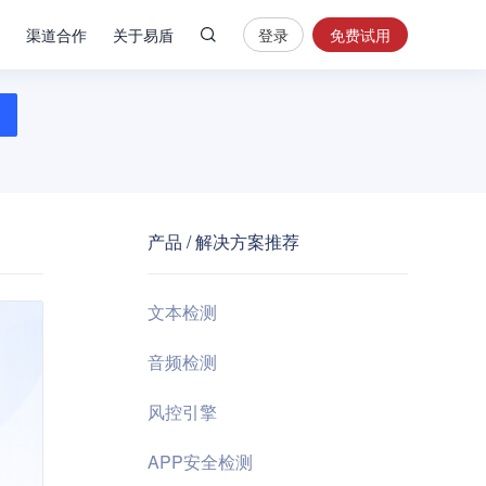
渠道合作
关于易盾
登录
免费试用
热
门
搜
索
内
容
产品 / 解决方案推荐
安
全
验
文本检测
证
码
音频检测
业
风控引擎
务
风
APP安全检测
控