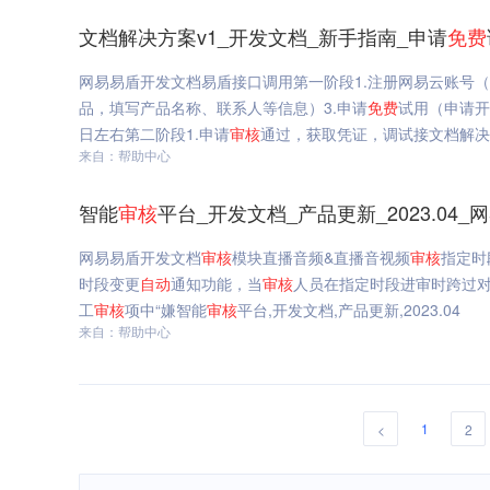
文档解决方案v1_开发文档_新手指南_申请
免费
网易易盾开发文档易盾接口调用第一阶段1.注册网易云账号（
品，填写产品名称、联系人等信息）3.申请
免费
试用（申请开
日左右第二阶段1.申请
审核
通过，获取凭证，调试接文档解决方
来自：帮助中心
智能
审核
平台_开发文档_产品更新_2023.04_
网易易盾开发文档
审核
模块直播音频&直播音视频
审核
指定时
时段变更
自动
通知功能，当
审核
人员在指定时段进审时跨过对
工
审核
项中“嫌智能
审核
平台,开发文档,产品更新,2023.04
来自：帮助中心
1
<
2