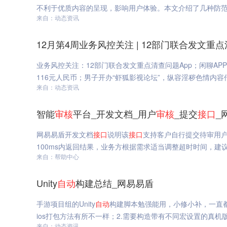
不利于优质内容的呈现，影响用户体验。本文介绍了几种防
来自：动态资讯
12月第4周业务风控关注 | 12部门联合发文重
业务风控关注：12部门联合发文重点清查问题App；闲聊AP
116元人民币；男子开办“虾狐影视论坛”，纵容淫秽色情内容传
来自：动态资讯
智能
审核
平台_开发文档_用户
审核
_提交
接口
_
网易易盾开发文档
接口
说明该
接口
支持客户自行提交待审用户
100ms内返回结果，业务方根据需求适当调整超时时间，建
来自：帮助中心
Unity
自动
构建总结_网易易盾
手游项目组的Unity
自动
构建脚本勉强能用，小修小补，一直都
ios打包方法有所不一样；2.需要构造带有不同宏设置的真机版本
来自：动态资讯