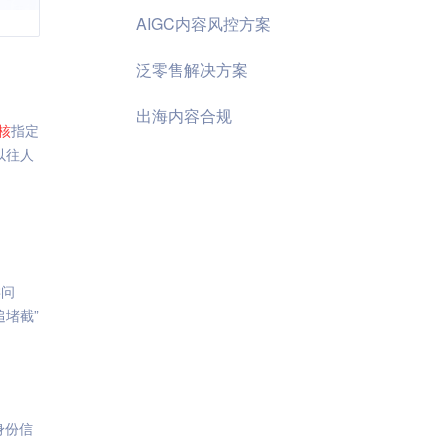
AIGC内容风控方案
泛零售解决方案
出海内容合规
核
指定
以往人
类问
堵截”
身份信