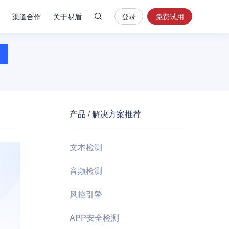
渠道合作
关于易盾
登录
免费试用
热
门
搜
索
内
容
产品 / 解决方案推荐
安
全
验
文本检测
证
码
音频检测
业
风控引擎
务
风
APP安全检测
控