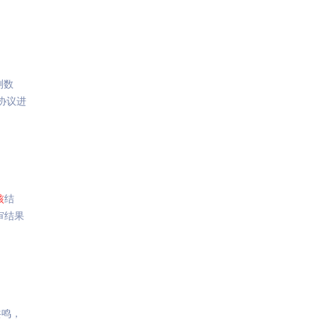
测数
 协议进
核
结
审结果
共鸣，