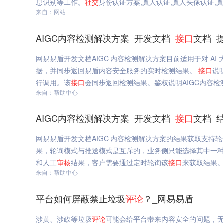
息识别等工作。
社交
身份认证方案,真人认证,真人头像认证,
来自：网站
AIGC内容检测解决方案_开发文档_
接口
文档_
网易易盾开发文档AIGC 内容检测解决方案目前适用于对 AI
据，并同步返回易盾内容安全服务的实时检测结果。
接口
说
行调用。该
接口
会同步返回检测结果。鉴权说明AIGC内容检
来自：帮助中心
AIGC内容检测解决方案_开发文档_
接口
文档_
网易易盾开发文档AIGC 内容检测解决方案的结果获取支持轮
果，轮询模式与推送模式是互斥的，业务侧只能选择其中一
和人工
审核
结果，客户需要通过定时轮询该
接口
来获取结果。
来自：帮助中心
平台如何屏蔽禁止垃圾
评论
？_网易易盾
涉黄、涉政等垃圾
评论
可能会给平台带来内容安全的问题，