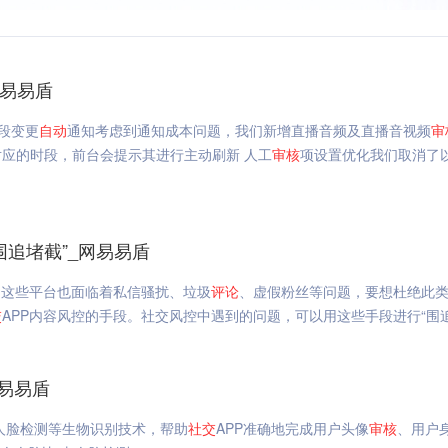
网易易盾
段变更
自动
通知考虑到通知成本问题，我们新增直播音频及直播音视频
审
应的时段，前台会提示其进行主动刷新 人工
审核
项设置优化我们取消了
追堵截”_网易易盾
，这些平台也面临着私信骚扰、垃圾
评论
、虚假粉丝等问题，要想杜绝此
交
APP内容风控的手段。社交风控中遇到的问题，可以用这些手段进行“围追
易易盾
人脸检测等生物识别技术，帮助
社交
APP准确地完成用户头像
审核
、用户