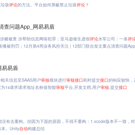
范垃圾
评论
的方法。平台如何屏蔽禁止垃圾
评论
？
点清查问题App_网易易盾
P涉赌被查 涉帮助信息网络犯罪；亚马逊催生虚假
评论
水军公司：一条
评
播被刑罚；12月第4周业务风控关注 | 12部门联合发文重点清查问题Ap
网易易盾
相关信息至SAAS用户
审核
模块进行
审核
接口
耗时提交
接口
的响应较快，
议为1s请求请求地址名称值智能
审核
平台,开发文档,用户
审核
,提交
接口
没有去重构。但因为下面的原因，不得不重构：1.xcode版本不一致，
。Unity
自动
构建总结