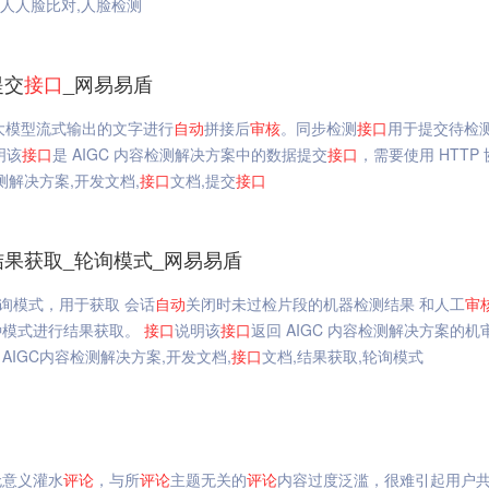
真人人脸比对,人脸检测
提交
接口
_网易易盾
 大模型流式输出的文字进行
自动
拼接后
审核
。同步检测
接口
用于提交待检
明该
接口
是 AIGC 内容检测解决方案中的数据提交
接口
，需要使用 HTTP
测解决方案,开发文档,
接口
文档,提交
接口
结果获取_轮询模式_网易易盾
询模式，用于获取 会话
自动
关闭时未过检片段的机器检测结果 和人工
审
种模式进行结果获取。
接口
说明该
接口
返回 AIGC 内容检测解决方案的机
AIGC内容检测解决方案,开发文档,
接口
文档,结果获取,轮询模式
无意义灌水
评论
，与所
评论
主题无关的
评论
内容过度泛滥，很难引起用户