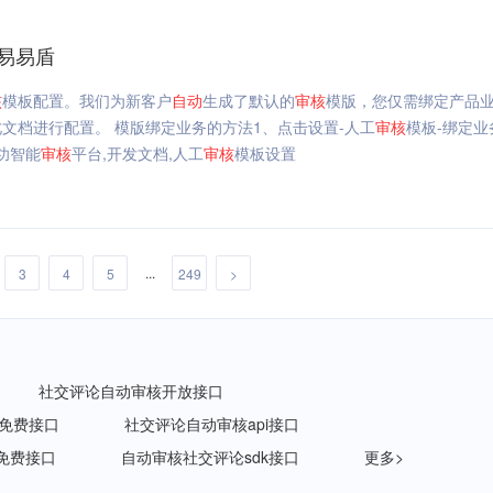
易易盾
核
模板配置。我们为新客户
自动
生成了默认的
审核
模版，您仅需绑定产品
文档进行配置。 模版绑定业务的方法1、点击设置-人工
审核
模板-绑定业
功智能
审核
平台,开发文档,人工
审核
模板设置
...
3
4
5
249
>
社交评论自动审核开放接口
免费接口
社交评论自动审核api接口
免费接口
自动审核社交评论sdk接口
更多>