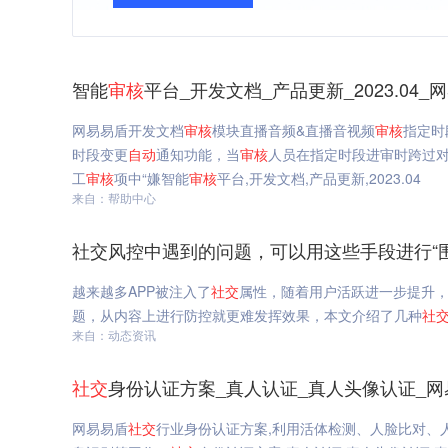
智能
审核
平台_开发文档_产品更新_2023.04_
网易易盾开发文档
审核
模块直播音频&直播音视频
审核
指定时
时段变更
自动
通知功能，当
审核
人员在指定时段进审时跨过对
工
审核
项中“嫌智能
审核
平台,开发文档,产品更新,2023.04
来自：帮助中心
社交风控中遇到的问题，可以用这些手段进行“围
越来越多APP被注入了
社交
属性，随着用户活跃进一步提升
题，从内容上进行防控就更难发挥效果，本文介绍了几种
社
来自：动态资讯
社交
身份认证方案_真人认证_真人头像认证_网
网易易盾
社交
行业身份认证方案,利用活体检测、人脸比对、