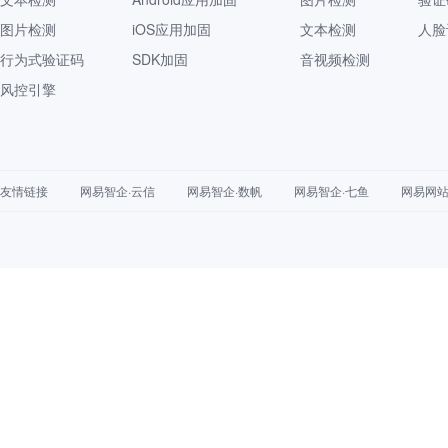
图片检测
iOS应用加固
文本检测
人脸
行为式验证码
SDK加固
音视频检测
风控引擎
友情链接
网易智企·云信
网易智企·数帆
网易智企·七鱼
网易网