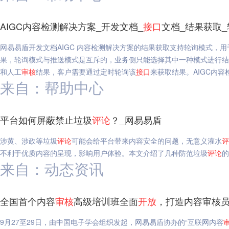
AIGC内容检测解决方案_开发文档_
接口
文档_结果获取
网易易盾开发文档AIGC 内容检测解决方案的结果获取支持轮询模式，用
果，轮询模式与推送模式是互斥的，业务侧只能选择其中一种模式进行
和人工
审核
结果，客户需要通过定时轮询该
接口
来获取结果。AIGC内容
来自：帮助中心
平台如何屏蔽禁止垃圾
评论
？_网易易盾
涉黄、涉政等垃圾
评论
可能会给平台带来内容安全的问题，无意义灌水
评
不利于优质内容的呈现，影响用户体验。本文介绍了几种防范垃圾
评论
的
来自：动态资讯
全国首个内容
审核
高级培训班全面
开放
，打造内容审核员
9月27至29日，由中国电子学会组织发起，网易易盾协办的“互联网内容