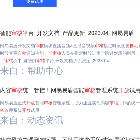
免费试用
智能
审核
平台_开发文档_产品更新_2023.04_网易易盾
网易易盾开发文档
审核
模块直播音频&直播音视频
审核
指定时段变更
自动
时段变更
自动
通知功能，当
审核
人员在指定时段进审时跨过对应的时段，
工
审核
项中“嫌智能
审核
平台,开发文档,产品更新,2023.04
来自：帮助中心
内容
审核
统一管控！网易易盾智能
审核
管理系统
开放
试用
网易易盾正式
开放
智能
审核
管理系统，助力企业实现内容
审核
工作的统一
核
管理系统
开放
试用
来自：动态资讯
社交风控中遇到的问题，可以用这些手段进行“围追堵截”