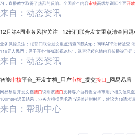
习，直播教学取得了热烈的反响。全国首个内容
审核
高级培训班全面
开放
来自：动态资讯
12月第4周业务风控关注 | 12部门联合发文重点清查问题
业务风控关注：12部门联合发文重点清查问题App；闲聊APP涉赌被查
116元人民币；男子开办“虾狐影视论坛”，纵容淫秽色情内容传播被刑罚；1
来自：动态资讯
智能
审核
平台_开发文档_用户
审核
_提交
接口
_网易易盾
网易易盾开发文档
接口
说明该
接口
支持客户自行提交待审用户相关信息至S
100ms内返回结果，业务方根据需求适当调整超时时间，建议为1s请求
来自：帮助中心