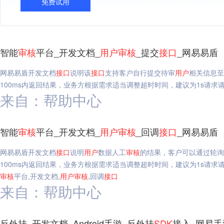
免费试用
智能
审核
平台_开发文档_
用户
审核
_提交
接口
_网易易盾
网易易盾开发文档
接口
说明该
接口
支持客户自行提交待审
用户
相关信息至
100ms内返回结果，业务方根据需求适当调整超时时间，建议为1s请求
来自：帮助中心
智能
审核
平台_开发文档_
用户
审核
_回调
接口
_网易易盾
网易易盾开发文档
接口
说明
用户
数据人工
审核
的结果，客户可以通过轮询
100ms内返回结果，业务方根据需求适当调整超时时间，建议为1s请求请求地址名称值HT
审核
平台,开发文档,
用户
审核
,回调
接口
来自：帮助中心
反外挂_开发文档_Android手游_反外挂
SDK
接入_网易手游