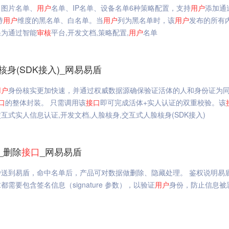
、图片名单、
用户
名单、IP名单、设备名单6种策略配置，支持
用户
添加通
持
用户
维度的黑名单、白名单。当
用户
列为黑名单时，该
用户
发布的所有
果为通过智能
审核
平台,开发文档,策略配置,
用户
名单
身(SDK接入)_网易易盾
用户
身份核实更加快速，并通过权威数据源确保验证活体的人和身份证为
口
的整体封装。 只需调用该
接口
即可完成活体+实人认证的双重校验。该
式实人信息认证,开发文档,人脸核身,交互式人脸核身(SDK接入)
_删除
接口
_网易易盾
抄送到易盾，命中名单后，产品可对数据做删除、隐藏处理。 鉴权说明易
都需要包含签名信息（signature 参数），以验证
用户
身份，防止信息被