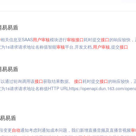
网易易盾
户
相关信息至SAAS
用户
审核
模块进行
审核
接口
耗时提交
接口
的响应较快，
议为1s请求请求地址名称值智能
审核
平台,开发文档,
用户
审核
,提交
接口
网易易盾
可以通过轮询调用该
接口
获取结果数据。
接口
耗时提交
接口
的响应较快，
地址名称值HTTP URLhttps://openapi.dun.163.com/ope
网易易盾
段变更
自动
通知考虑到通知成本问题，我们新增直播音频及直播音视频
审