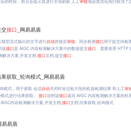
应的时段，前台会提示其进行主动刷新 人工
审核
项设置优化我们取消了
提交
接口
_网易易盾
 大模型流式输出的文字进行
自动
拼接后
审核
。同步检测
接口
用于提交待检
明该
接口
是 AIGC 内容检测解决方案中的数据提交
接口
，需要使用 HTTP
测解决方案,开发文档,
接口
文档,提交
接口
结果获取_轮询模式_网易易盾
询模式，用于获取 会话
自动
关闭时未过检片段的机器检测结果 和人工
审
种模式进行结果获取。
接口
说明该
接口
返回 AIGC 内容检测解决方案的机
AIGC内容检测解决方案,开发文档,
接口
文档,结果获取,轮询模式
网易易盾