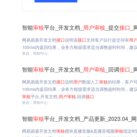
智能
审核
平台_开发文档_
用户
审核
_提交
接口
_
网易易盾开发文档
接口
说明该
接口
支持客户自行提交待审
用
100ms内返回结果，业务方根据需求适当调整超时时间，建
来自：帮助中心
智能
审核
平台_开发文档_
用户
审核
_回调
接口
_
网易易盾开发文档
接口
说明
用户
数据人工
审核
的结果，客户
100ms内返回结果，业务方根据需求适当调整超时时间，建议为1s请求请求
审核
平台,开发文档,
用户
审核
,回调
接口
来自：帮助中心
智能
审核
平台_开发文档_产品更新_2023.04_
网易易盾开发文档
审核
模块直播音频&直播音视频
审核
指定时