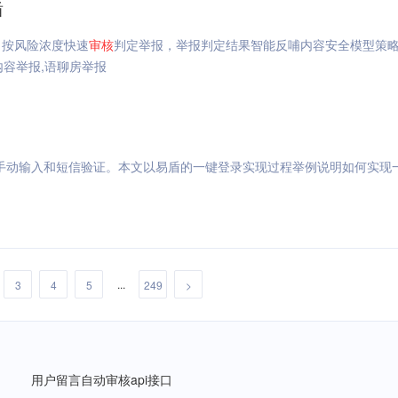
盾
，按风险浓度快速
审核
判定举报，举报判定结果智能反哺内容安全模型策
内容举报,语聊房举报
手动输入和短信验证。本文以易盾的一键登录实现过程举例说明如何实现
...
3
4
5
249
>
用户留言自动审核api接口