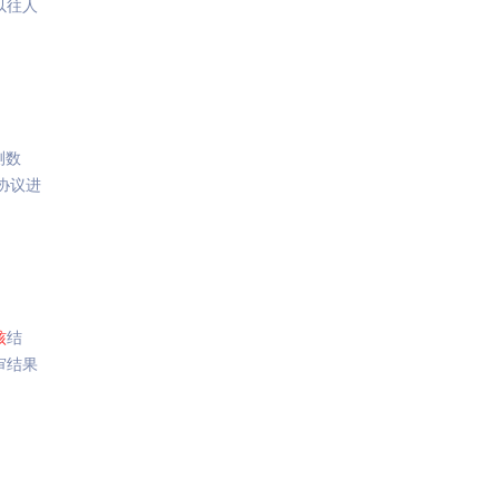
以往人
测数
 协议进
核
结
审结果