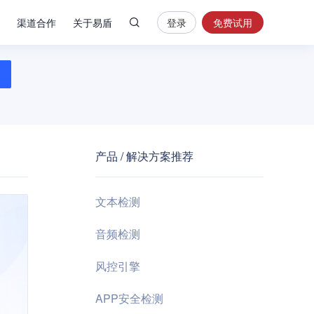
渠道合作
关于易盾
登录
免费试用
热
门
搜
索
内
容
产品 / 解决方案推荐
安
全
验
文本检测
证
码
音频检测
业
风控引擎
务
风
APP安全检测
控