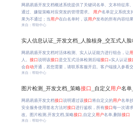
网易易盾开发文档概述系统提供了关键词名单、文本特征库
通过、嫌疑策略对应突发的管理需求。
用户
名单定义系统支
果为不通过；当
用户
在白名单时，该
用户
发布的所有内容结
来自：帮助中心
实人信息认证_开发文档_人脸核身_交互式人脸核
网易易盾开发文档对活体检测、实人认证能力进行组合，让
人。
接口
说明该
接口
是交互式活体检测后端
接口
+实人认证
接
会
自动
开通，若您需要，请联系客服开启。客户端接入参看交互
来自：帮助中心
图片检测_开发文档_策略
接口
_自定义
用户
名单
网易易盾开发文档
接口
说明通过该
接口
将自定义的
用户
名单
安全服务使用签名方法对
接口
进行鉴权，所有
接口
每一次请求
改。图片检测,开发文档,策略
接口
,自定义
用户
名单,删除
接口
来自：帮助中心