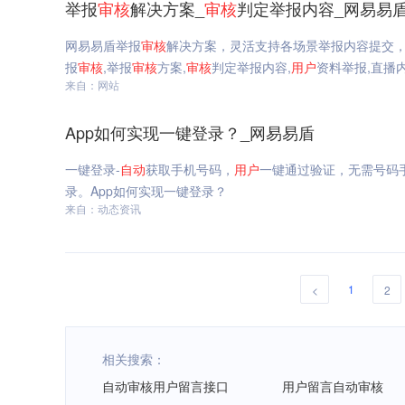
举报
审核
解决方案_
审核
判定举报内容_网易易
网易易盾举报
审核
解决方案，灵活支持各场景举报内容提交
报
审核
,举报
审核
方案,
审核
判定举报内容,
用户
资料举报,直播
来自：网站
App如何实现一键登录？_网易易盾
一键登录-
自动
获取手机号码，
用户
一键通过验证，无需号码
录。App如何实现一键登录？
来自：动态资讯
1
<
2
相关搜索：
自动审核用户留言接口
用户留言自动审核