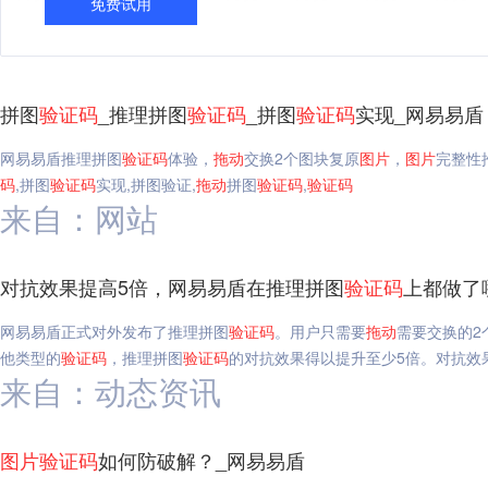
免费试用
拼图
验证码
_推理拼图
验证码
_拼图
验证码
实现_网易易盾
网易易盾推理拼图
验证码
体验，
拖动
交换2个图块复原
图片
，
图片
完整性
码
,拼图
验证码
实现,拼图验证,
拖动
拼图
验证码
,
验证码
来自：网站
对抗效果提高5倍，网易易盾在推理拼图
验证码
上都做了
网易易盾正式对外发布了推理拼图
验证码
。用户只需要
拖动
需要交换的2
他类型的
验证码
，推理拼图
验证码
的对抗效果得以提升至少5倍。对抗效
来自：动态资讯
图片
验证码
如何防破解？_网易易盾