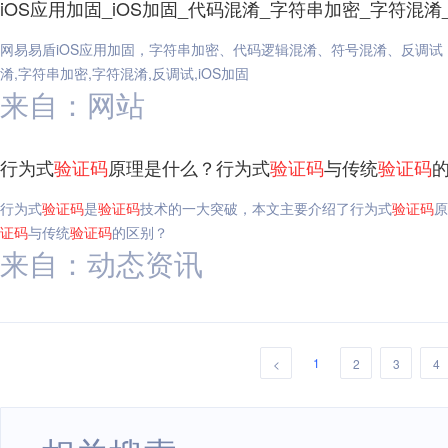
iOS应用加固_iOS加固_代码混淆_字符串加密_字符混淆
网易易盾iOS应用加固，字符串加密、代码逻辑混淆、符号混淆、反调试
淆,字符串加密,字符混淆,反调试,iOS加固
来自：网站
行为式
验证码
原理是什么？行为式
验证码
与传统
验证码
行为式
验证码
是
验证码
技术的一大突破，本文主要介绍了行为式
验证码
原
证码
与传统
验证码
的区别？
来自：动态资讯
1
<
2
3
4