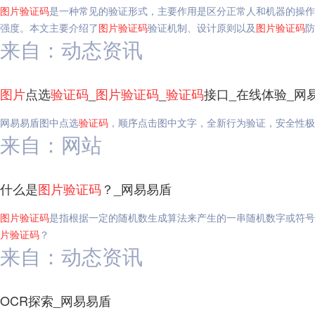
图片
验证码
是一种常见的验证形式，主要作用是区分正常人和机器的操作
强度。本文主要介绍了
图片
验证码
验证机制、设计原则以及
图片
验证码
防
来自：动态资讯
图片
点选
验证码
_
图片
验证码
_
验证码
接口_在线体验_网
网易易盾图中点选
验证码
，顺序点击图中文字，全新行为验证，安全性极
来自：网站
什么是
图片
验证码
？_网易易盾
图片
验证码
是指根据一定的随机数生成算法来产生的一串随机数字或符号
片
验证码
？
来自：动态资讯
OCR探索_网易易盾