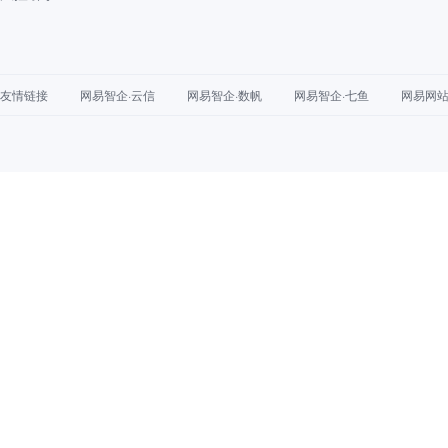
友情链接
网易智企·云信
网易智企·数帆
网易智企·七鱼
网易网