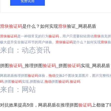
免费试用
滑块
验证码
是什么？如何实现
滑块
验证_网易易盾
滑块
验证码
是一种很常见的行为
验证码
，用户只需要轻轻滑动
滑块
填充拼
极大提升安全验证环节的用户体验。
滑块
验证码
是什么？如何实现
滑块
验
来自：动态资讯
拼图
验证码
_推理拼图
验证码
_拼图
验证码
实现_网易易盾
网易易盾推理拼图
验证码
体验，
拖动
交换2个图块复原图片，图片完整性
码
,拼图
验证码
实现,拼图验证,
拖动
拼图
验证码
,
验证码
来自：网站
对抗效果提高5倍，网易易盾在推理拼图
验证码
上都做了