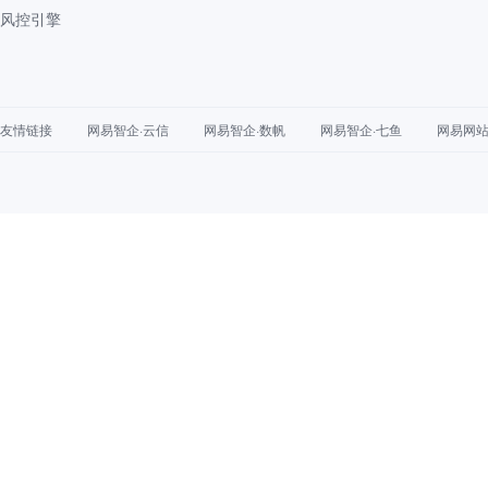
风控引擎
友情链接
网易智企·云信
网易智企·数帆
网易智企·七鱼
网易网