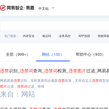
中文站
热门搜索：
内容安全
验证码
业务风控
APP加固
智能审
全部（999+）
网站（130）
帮助中心（933）
违禁
识别_
违禁
词
查询_
违禁
词
检测_
违禁
图片
过滤_网易
网易易盾
违禁
识别，实时更新同步最新
违禁
政策，支持自定义
违禁
模型训
图片
过滤，
违禁
词
过滤，审核
来自：网站