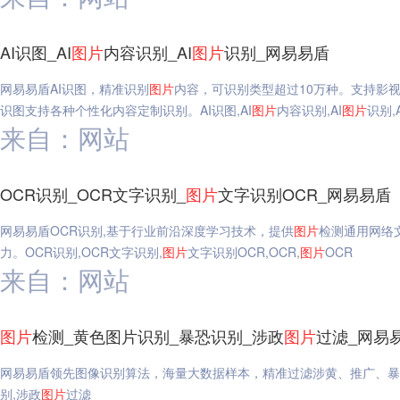
AI识图_AI
图片
内容识别_AI
图片
识别_网易易盾
网易易盾AI识图，精准识别
图片
内容，可识别类型超过10万种。支持影视
识图支持各种个性化内容定制识别。AI识图,AI
图片
内容识别,AI
图片
识别,
来自：网站
OCR识别_OCR文字识别_
图片
文字识别OCR_网易易盾
网易易盾OCR识别,基于行业前沿深度学习技术，提供
图片
检测通用网络
力。OCR识别,OCR文字识别,
图片
文字识别OCR,OCR,
图片
OCR
来自：网站
图片
检测_黄色图片识别_暴恐识别_涉政
图片
过滤_网易
网易易盾领先图像识别算法，海量大数据样本，精准过滤涉黄、推广、暴
别,涉政
图片
过滤