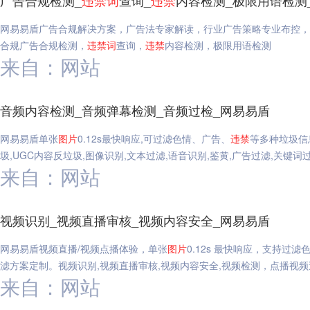
广告合规检测_
违禁
词
查询_
违禁
内容检测_极限用语检测
网易易盾广告合规解决方案，广告法专家解读，行业广告策略专业布控，
合规广告合规检测，
违禁
词
查询，
违禁
内容检测，极限用语检测
来自：网站
音频内容检测_音频弹幕检测_音频过检_网易易盾
网易易盾单张
图片
0.12s最快响应,可过滤色情、广告、
违禁
等多种垃圾信
圾,UGC内容反垃圾,图像识别,文本过滤,语音识别,鉴黄,广告过滤,关键词
来自：网站
视频识别_视频直播审核_视频内容安全_网易易盾
网易易盾视频直播/视频点播体验，单张
图片
0.12s 最快响应，支持过滤
滤方案定制。视频识别,视频直播审核,视频内容安全,视频检测，点播视频
来自：网站