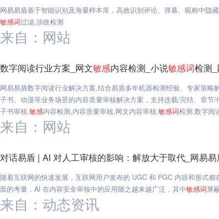
网易易盾基于智能识别及海量样本库，高效识别评论、弹幕、昵称中隐藏
敏感
词
过滤,涉政检测
来自：网站
数字阅读行业方案_网文
敏感
内容检测_小说
敏感
词
检测
网易易盾数字阅读行业解决方案,结合易盾多年机器检测经验、专家策略
子书、动漫等业务场景的内容质量审核解决方案，支持连载/完结、章节/
子书审核,
敏感
内容检测,内容质量审核,网文内容审核,
敏感
词
检测,数字阅
来自：网站
对话易盾 | AI 对人工审核的影响：解放大于取代_网易易
随着互联网的快速发展，互联网用户发布的 UGC 和 PGC 内容和形
面的考量，AI 在内容安全审核中的应用随之越来越广泛，其中
敏感
词
屏蔽
来自：动态资讯