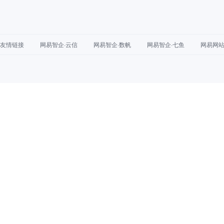
友情链接
网易智企·云信
网易智企·数帆
网易智企·七鱼
网易网