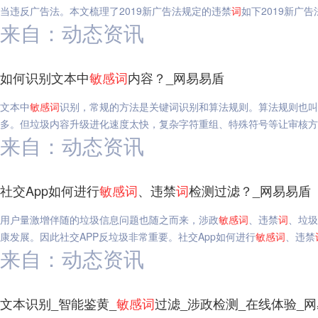
当违反广告法。本文梳理了2019新广告法规定的违禁
词
如下2019新广告
来自：动态资讯
如何识别文本中
敏感
词
内容？_网易易盾
文本中
敏感
词
识别，常规的方法是关键词识别和算法规则。算法规则也叫
多。但垃圾内容升级进化速度太快，复杂字符重组、特殊符号等让审核方
来自：动态资讯
社交App如何进行
敏感
词
、违禁
词
检测过滤？_网易易盾
用户量激增伴随的垃圾信息问题也随之而来，涉政
敏感
词
、违禁
词
、垃圾
康发展。因此社交APP反垃圾非常重要。社交App如何进行
敏感
词
、违禁
来自：动态资讯
文本识别_智能鉴黄_
敏感
词
过滤_涉政检测_在线体验_