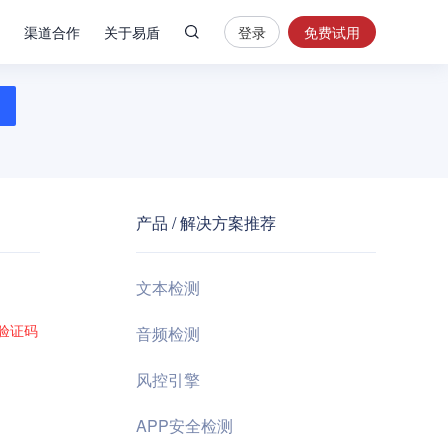
渠道合作
关于易盾
登录
免费试用
热
门
搜
索
内
容
产品 / 解决方案推荐
安
全
验
文本检测
证
码
验证码
音频检测
业
风控引擎
务
风
APP安全检测
控