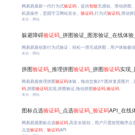
网易易盾新一代行为式
验证码
，提供
智能
无感知、滑动拼图
机器操作，坚固守卫网站安全。
验证码
,行为式
验证码
,滑动拼
来自：网站
躲避障碍
验证码
_拼图验证_图形验证_在线体验
网易易盾创新行为式验证，轻松一滑完成拼图，用户体验极
来自：网站
拼图
验证码
_推理拼图
验证码
_拼图
验证码
实现
网易易盾推理拼图
验证码
体验，拖动交换2个图块复原图片，
码
,拼图
验证码
实现,拼图验证,拖动拼图
验证码
,
验证码
来自：网站
图标点选
验证码
_点选
验证码
_
验证码
API_在
网易易盾图标点选
验证码
,高安全级别，用户只需按照顺序点
点选
验证码
，
验证码
API