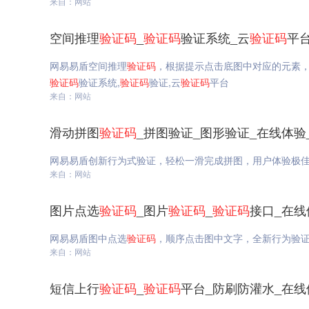
来自：网站
空间推理
验证码
_
验证码
验证系统_云
验证码
平
网易易盾空间推理
验证码
，根据提示点击底图中对应的元素，
验证码
验证系统,
验证码
验证,云
验证码
平台
来自：网站
滑动拼图
验证码
_拼图验证_图形验证_在线体验
网易易盾创新行为式验证，轻松一滑完成拼图，用户体验极
来自：网站
图片点选
验证码
_图片
验证码
_
验证码
接口_在线
网易易盾图中点选
验证码
，顺序点击图中文字，全新行为验
来自：网站
短信上行
验证码
_
验证码
平台_防刷防灌水_在线