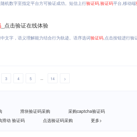
送随机数字至指定平台方可验证成功。短信上行
验证码
,
验证码
平台,移动端
码
_点击验证在线体验
图中文字，语义理解能力结合行为轨迹。语序选词
验证码
,点击按钮进行验
...
3
4
5
14
>
购
滑块验证码采购
采购captcha验证码
购滑动 验证码
点选验证码采购
更多>