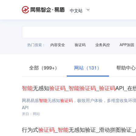
中文站
热门搜索：
内容安全
验证码
业务风控
APP加固
全部（999+）
网站（131）
帮助中心
智能
无感知
验证码
_
智能
验证码
_
验证码
API_
网易易盾
智能
无感知
验证码
，极致用户体验，多维度收集环
API
来自：网站
行为式
验证码
_
智能
无感知验证_滑动拼图验证_