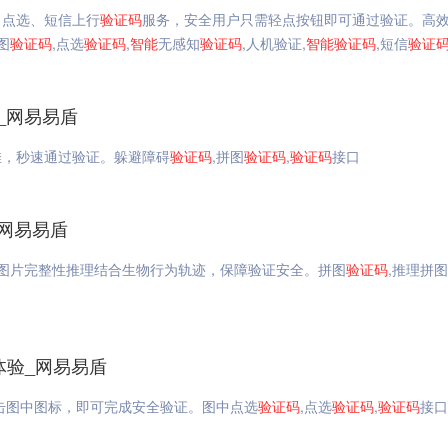
、点选、短信上行
验证码
服务，安全用户只需轻点按钮即可通过验证。高
图
验证码
,点选
验证码
,
智能
无感知
验证码
,人机验证,
智能
验证码
,短信
验证
_网易易盾
佳，秒速通过验证。躲避障碍
验证码
,拼图
验证码
,
验证码
接口
_网易易盾
图片完整性推理结合生物行为轨迹，保障验证安全。拼图
验证码
,推理拼图
线体验_网易易盾
击图中图标，即可完成安全验证。图中点选
验证码
,点选
验证码
,
验证码
接口