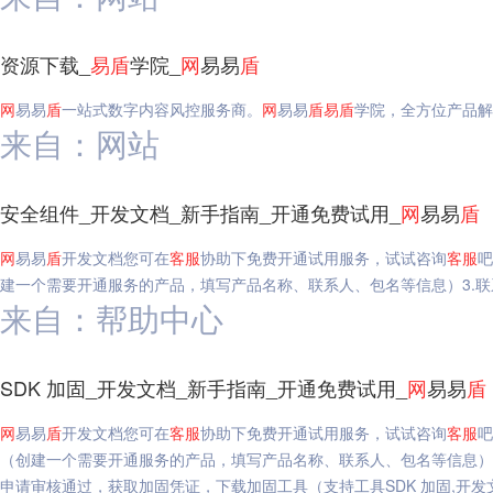
资源下载_
易
盾
学院_
网
易易
盾
网
易易
盾
一站式数字内容风控服务商。
网
易易
盾
易
盾
学院，全方位产品解
来自：网站
安全组件_开发文档_新手指南_开通免费试用_
网
易易
盾
网
易易
盾
开发文档您可在
客服
协助下免费开通试用服务，试试咨询
客服
吧
建一个需要开通服务的产品，填写产品名称、联系人、包名等信息）3.联
来自：帮助中心
SDK 加固_开发文档_新手指南_开通免费试用_
网
易易
盾
网
易易
盾
开发文档您可在
客服
协助下免费开通试用服务，试试咨询
客服
吧
（创建一个需要开通服务的产品，填写产品名称、联系人、包名等信息）。
申请审核通过，获取加固凭证，下载加固工具（支持工具SDK 加固,开发