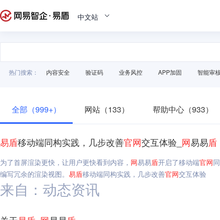
中文站
热门搜索：
内容安全
验证码
业务风控
APP加固
智能审
全部（999+）
网站（133）
帮助中心（933）
易
盾
移动端同构实践，几步改善
官
网
交互体验_
网
易易
盾
为了首屏渲染更快，让用户更快看到内容，
网
易易
盾
开启了移动端
官
网
同
编写冗余的渲染视图。
易
盾
移动端同构实践，几步改善
官
网
交互体验
来自：动态资讯