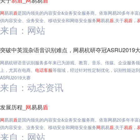
关于
易
盾
_
网
易易
盾
网
易易
盾
是国内领先的内容安全&业务安全服务商。依靠网易20多年丰
供内容安全、业务安全、移动安全和网络安全服务
网
易易
盾
,关于
易
盾
，
来自：网站
突破中英混杂语音识别难点，网易杭研夺冠ASRU2019大
网易杭研语音识别服务多年来已为游戏、教育、音乐、传媒、企业服务领
上，尤其在电商、
电话
客服
等领域，经过针对性定制优化，识别性能达到
ASRU2019大赛
来自：动态资讯
发展历程_
网
易易
盾
网
易易
盾
是国内领先的内容安全&业务安全服务商。依靠网易20多年丰
供内容安全、业务安全、移动安全和网络安全服务
网
易易
盾
,关于
易
盾
，
来自：网站