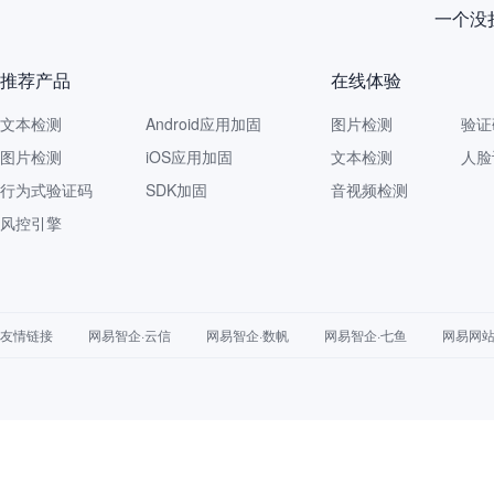
一个没拦
推荐产品
在线体验
文本检测
Android应用加固
图片检测
验证
图片检测
iOS应用加固
文本检测
人脸
行为式验证码
SDK加固
音视频检测
风控引擎
友情链接
网易智企·云信
网易智企·数帆
网易智企·七鱼
网易网