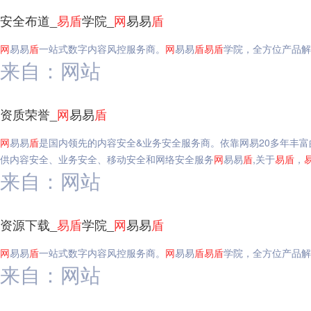
安全布道_
易
盾
学院_
网
易易
盾
网
易易
盾
一站式数字内容风控服务商。
网
易易
盾
易
盾
学院，全方位产品解
来自：网站
资质荣誉_
网
易易
盾
网
易易
盾
是国内领先的内容安全&业务安全服务商。依靠网易20多年丰
供内容安全、业务安全、移动安全和网络安全服务
网
易易
盾
,关于
易
盾
，
来自：网站
资源下载_
易
盾
学院_
网
易易
盾
网
易易
盾
一站式数字内容风控服务商。
网
易易
盾
易
盾
学院，全方位产品解
来自：网站