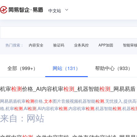
中文站
热门搜索：
内容安全
验证码
业务风控
APP加固
智能审
全部（999+）
网站（131）
帮助中心（933）
机审
检测
价格_AI内容机审
检测
_机器智能
检测
_网易易盾
网易易盾机审
检测
价格,
文本
图片音频视频机器智能
检测
,无忧接入,提供
格,机审
检测
,AI
检测
,AI内容机审
检测
,内容机审
检测
,机器智能
检测
,机器
检
来自：网站