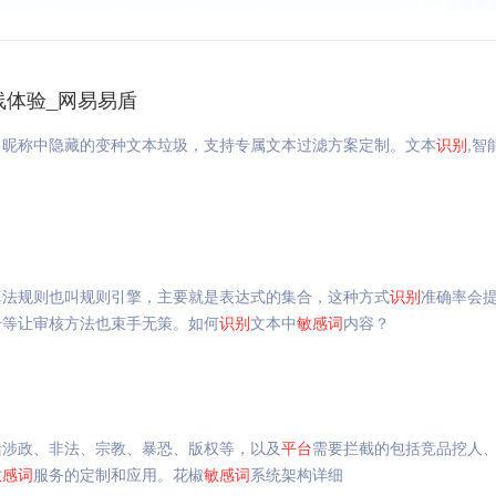
线体验_网易易盾
、昵称中隐藏的变种文本垃圾，支持专属文本过滤方案定制。文本
识别
,智
算法规则也叫规则引擎，主要就是表达式的集合，这种方式
识别
准确率会
号等让审核方法也束手无策。如何
识别
文本中
敏感
词
内容？
括涉政、非法、宗教、暴恐、版权等，以及
平台
需要拦截的包括竞品挖人
敏感
词
服务的定制和应用。花椒
敏感
词
系统架构详细