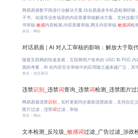
网易易盾数字阅读行业解决方案,结合易盾多年机器检测经验
子书、动漫等业务场景的内容质量审核解决方案，支持连载/完
书审核,
敏感
内容检测,内容质量审核,网文内容审核,
敏感
词
检
来自：网站
对话易盾 | AI 对人工审核的影响：解放大于取
随着互联网的快速发展，互联网用户发布的 UGC 和 PG
面的考量，AI 在内容安全审核中的应用随之越来越广泛，其
来自：动态资讯
违禁
识别
_违禁
词
查询_违禁
词
检测_违禁图片过
网易易盾违禁
识别
，实时更新同步最新违禁政策，支持自定义
图片过滤，违禁
词
过滤，审核
来自：网站
文本检测_反垃圾_
敏感
词
过滤_广告过滤_涉政