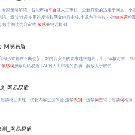
、专家策略解读、智能审核
平台
及人工审核，全新打造的适用于网文、小
结、章节/作品多重维度审核网文内容审核,小说内容审核,小说
敏感
词
检测
测,数字阅读内容审核,
敏感
关键词检测
代_网易易盾
C 内容和形式都在不断创新，对内容安全的要求越来越高，出于审核时效、成
中
敏感
词
屏蔽对话易盾 | AI 对人工审核的影响：解放大于取代
滤_网易易盾
违禁模型训练，优化内容过滤体验.违禁
识别
，违禁
词
查询，违禁
词
检测
检测_网易易盾