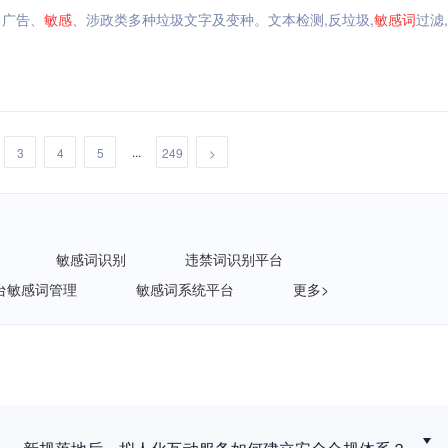
、广告、
敏感
、涉政类多种垃圾文字及变种。文本检测,反垃圾,
敏感
词
过滤
...
3
4
5
249
>
敏感词识别
违禁词识别平台
台敏感词管理
敏感词系统平台
更多>
新规落地后，拟人化互动服务如何建立安全合规体系？