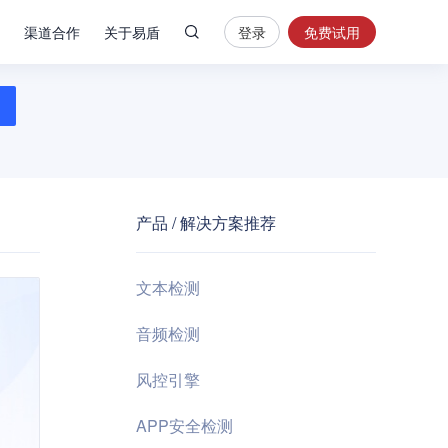
渠道合作
关于易盾
登录
免费试用
热
门
搜
索
内
容
产品 / 解决方案推荐
安
全
验
文本检测
证
码
音频检测
业
风控引擎
务
风
APP安全检测
控