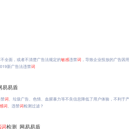
解不全面，或者不清楚广告法规定的
敏感
违禁
词
，导致企业投放的广告因
019新广告法违禁
词
网易易盾
违禁
词
、垃圾广告、色情、血腥暴力等不良信息降低了用户体验，不利于
感
词
、违禁
词
检测过滤？
感
词
检测_网易易盾