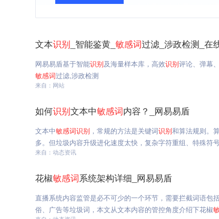
文本
识别
_智能鉴黄_
敏感
词
过滤_涉政检测_在
网易易盾基于智能
识别
及海量样本库，高效
识别
评论、弹幕
敏感
词
过滤,涉政检测
来自：网站
如何
识别
文本中
敏感
词
内容？_网易易盾
文本中
敏感
词
识别
，常规的方法是关键词
识别
和算法规则。
多。但垃圾内容升级进化速度太快，复杂字符重组、特殊符
来自：动态资讯
花椒
敏感
词
系统架构详细_网易易盾
直播系统内容监管是必不可少的一个环节，需要拦截词语包
俗、广告等垃圾词，本文从文本内容的管控角度介绍下花椒
来自：动态资讯