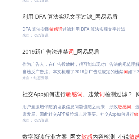
利用 DFA 算法实现文字过滤_网易易盾
DFA 算法实践
敏感
词
过滤利用 DFA 算法实现文字过滤
来自：动态资讯
2019新广告法违禁
词
_网易易盾
作为广告人，在广告投放时，很可能出现对广告法的规范理
当违反广告法。本文梳理了2019新广告法规定的违禁
词
如下2
来自：动态资讯
社交App如何进行
敏感
词
、违禁
词
检测过滤？_
用户量激增伴随的垃圾信息问题也随之而来，涉政
敏感
词
、
康发展。因此社交APP反垃圾非常重要。社交App如何进行
敏
来自：动态资讯
数字阅读行业方案_网文
敏感
内容检测_小说
敏