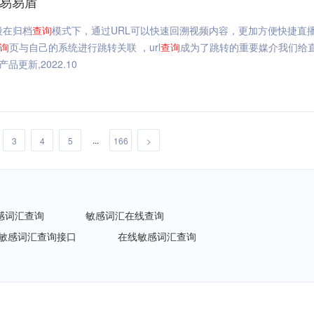
网易易盾
段在归档
查询
模式下，通过URL可以快速回溯视频内容，更加方便快捷直
询
页与自己的系统进行跳转关联 ，url
查询
成为了跳转的重要媒介我们给
更新,2022.10
...
3
4
5
166
>
感词汇查询
敏感词汇在线查询
敏感词汇查询接口
在线敏感词汇查询