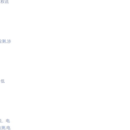
鉴权说
检测,涉
、低
说、电
测,电