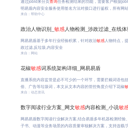
通过jobId来分页
查询
任务检测结果的功能，需要客户根据jo
明易盾内容安全服务使用签名方法对接口进行鉴权，所有网站检
来自：帮助中心
政治人物识别_
敏感
人物检测_涉政过滤_在线体
网易易盾基于多年行业经验积累，针对政治
敏感
人物特点，
政过滤,反垃圾,内容安全
来自：网站
花椒
敏感
词系统架构详细_网易易盾
直播系统内容监管是必不可少的一个环节，需要拦截词语包
俗、广告等垃圾词，本文从文本内容的管控角度介绍下花椒
来自：动态资讯
数字阅读行业方案_网文
敏感
内容检测_小说
敏
网易易盾数字阅读行业解决方案,结合易盾多年机器检测经验
子书、动漫等业务场景的内容质量审核解决方案，支持连载/完