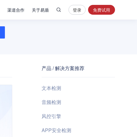
渠道合作
关于易盾
登录
免费试用
热
门
搜
索
内
容
产品 / 解决方案推荐
安
全
验
文本检测
证
码
音频检测
业
风控引擎
务
风
APP安全检测
控