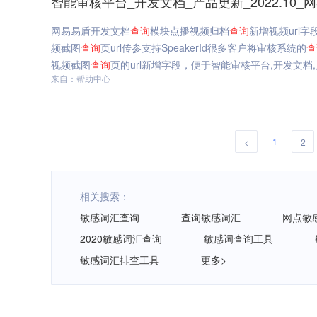
智能审核平台_开发文档_产品更新_2022.10_
网易易盾开发文档
查询
模块点播视频归档
查询
新增视频url字
频截图
查询
页url传参支持SpeakerId很多客户将审核系统的
查
视频截图
查询
页的url新增字段，便于智能审核平台,开发文档,产品
来自：帮助中心
1
<
2
相关搜索：
敏感词汇查询
查询敏感词汇
网点敏
2020敏感词汇查询
敏感词查询工具
敏感词汇排查工具
更多>