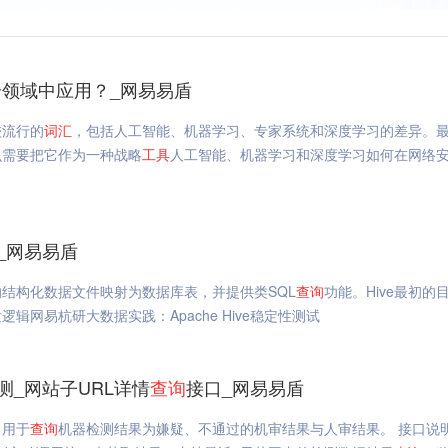
领域中应用？_网易易盾
较流行的
词汇
，包括人工智能、机器学习、专家系统和深度学习的差异。
么需要把它作为一种战略
工具
人工智能、机器学习和深度学习如何在网络
试_网易易盾
p的结构化数据文件映射为数据库表，并提供类SQL
查询
功能。Hive最初的
网易杭研大数据实践：Apache Hive稳定性测试
测_网站子URL详情
查询
接口_网易易盾
，用于
查询
机器检测结果为嫌疑、不通过的机审结果与人审结果。 接口说