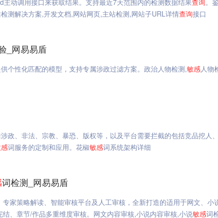
bId主动调用接口来获取结果。支持最近7天范围内的检测数据结果
查询
。
测解决方案,开发文档,网站网页,主站检测,网站子URL详情
查询
接口
验_网易易盾
提供个性化匹配的模型，支持专属涉政过滤方案。政治人物检测,
敏感
人物
括涉政、非法、宗教、暴恐、版权等，以及平台需要拦截的包括竞品挖人
敏感
词服务的定制和应用。花椒
敏感
词系统架构详细
感
词检测_网易易盾
、专家策略解读、智能审核平台及人工审核，全新打造的适用于网文、小
结、章节/作品多重维度审核。网文内容审核,小说内容审核,小说
敏感
词检