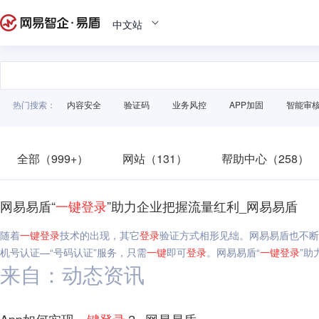
中文站
热门搜索：
内容安全
验证码
业务风控
APP加固
智能审
全部（999+）
网站（131）
帮助中心（258）
网易易盾“
一键
登录
”助力企业把握流量红利_网易易盾
随着
一键
登录
技术的出现，其它
登录
验证方式相形见绌。网易易盾也不断
机号认证—“号码认证”服务，只需
一键
即可
登录
。网易易盾“
一键
登录
”助
来自：动态资讯