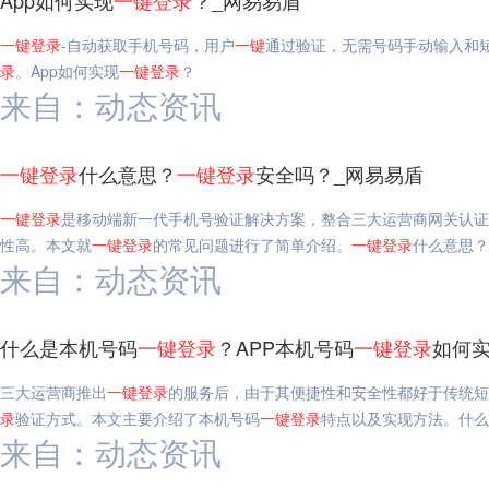
App如何实现
一键
登录
？_网易易盾
一键
登录
-自动获取手机号码，用户
一键
通过验证，无需号码手动输入和
录
。App如何实现
一键
登录
？
来自：动态资讯
一键
登录
什么意思？
一键
登录
安全吗？_网易易盾
一键
登录
是移动端新一代手机号验证解决方案，整合三大运营商网关认证
性高。本文就
一键
登录
的常见问题进行了简单介绍。
一键
登录
什么意思？
来自：动态资讯
什么是本机号码
一键
登录
？APP本机号码
一键
登录
如何实
三大运营商推出
一键
登录
的服务后，由于其便捷性和安全性都好于传统短
录
验证方式。本文主要介绍了本机号码
一键
登录
特点以及实现方法。什么
来自：动态资讯