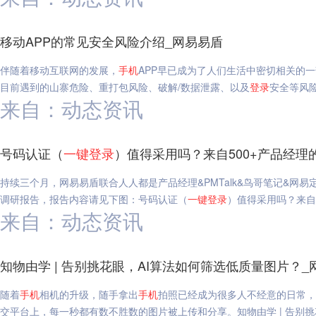
移动APP的常见安全风险介绍_网易易盾
伴随着移动互联网的发展，
手机
APP早已成为了人们生活中密切相关的一
目前遇到的山寨危险、重打包风险、破解/数据泄露、以及
登录
安全等风
来自：动态资讯
号码认证（
一键
登录
）值得采用吗？来自500+产品经理
持续三个月，网易易盾联合人人都是产品经理&PMTalk&鸟哥笔记&网易
调研报告，报告内容请见下图：号码认证（
一键
登录
）值得采用吗？来自
来自：动态资讯
知物由学 | 告别挑花眼，AI算法如何筛选低质量图片？_
随着
手机
相机的升级，随手拿出
手机
拍照已经成为很多人不经意的日常，
交平台上，每一秒都有数不胜数的图片被上传和分享。知物由学 | 告别挑