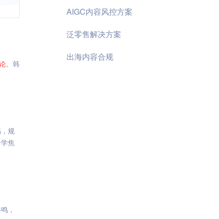
AIGC内容风控方案
泛零售解决方案
出海内容合规
论
。韩
惕，规
升学焦
共鸣，