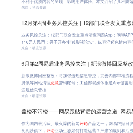
不利于优质内容的呈现，影响用户体验。本文介绍了几种防
来自：动态资讯
12月第4周业务风控关注 | 12部门联合发文重
业务风控关注：12部门联合发文重点清查问题App；闲聊AP
116元人民币；男子开办“虾狐影视论坛”，纵容淫秽色情内容传
来自：动态资讯
6月第2周易盾业务风控关注 | 新浪微博回应
新浪微博回应整改：将加强违规信息管控，完善内部审核流程
腾讯等网站清理
恶意
营销账号；工信部就媒体报道App侵害用
违规信息管控
来自：动态资讯
盖楼不污楼——网易跟贴背后的运营之道_网易
作为国内最活跃、最火爆的新闻
评论
产品之一，网易跟贴日发
免泥沙俱下，
评论
互动生态如何打造运营？严肃的规则和活