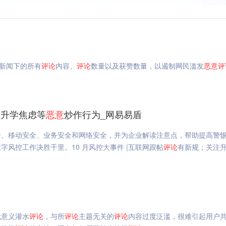
站新闻下的所有
评论
内容、
评论
数量以及获赞数量，以遏制网民滥发
恶意
评
注升学焦虑等
恶意
炒作行为_网易易盾
全、移动安全、业务安全和网络安全，并为企业解读注意点，帮助提高警
风控工作决胜千里。10 月风控大事件 |互联网跟帖
评论
有新规；关注
无意义灌水
评论
，与所
评论
主题无关的
评论
内容过度泛滥，很难引起用户