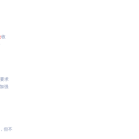
论
收
p
办要求
将加强
，但不