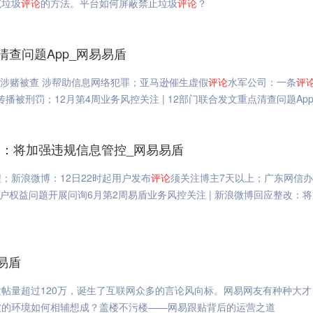
范垃圾
评论
的方法。平台如何屏蔽禁止垃圾
评论
？
点清查问题App_网易易盾
P涉赌被查 涉帮助信息网络犯罪；亚马逊催生虚假
评论
水军公司：一条
评
播被刑罚；12月第4周业务风控关注 | 12部门联合发文重点清查问题Ap
整改：将加强违规信息管控_网易易盾
；新浪微博：12日22时起用户发布
评论
须关注博主7天以上；广东网信
户权益问题开展问询6月第2周易盾业务风控关注 | 新浪微博回应整改：
易盾
帖量超过120万，诞生了互联网众多的言论风向标。网易网友有种种大才
波的环境如何相辅想成？盖楼不污楼——网易跟贴背后的运营之道