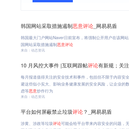
韩国网站采取措施遏制
恶意
评论
_网易易盾
韩国最大门户网站Naver日前宣布，将强制公开用户在该网
国网站采取措施遏制
恶意
评论
来自：动态资讯
10 月风控大事件 |互联网跟帖
评论
有新规；关
每月报道值得关注的安全技术和事件，包括但不限于内容安
避这些似小实大、影响业务健康发展的安全风险，让企业的数字
虑等
恶意
炒作行为
来自：动态资讯
平台如何屏蔽禁止垃圾
评论
？_网易易盾
涉黄、涉政等垃圾
评论
可能会给平台带来内容安全的问题，