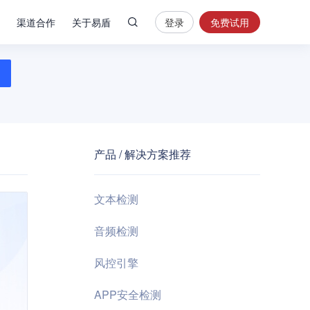
渠道合作
关于易盾
登录
免费试用
热
门
搜
索
内
容
产品 / 解决方案推荐
安
全
验
文本检测
证
码
音频检测
业
风控引擎
务
风
APP安全检测
控