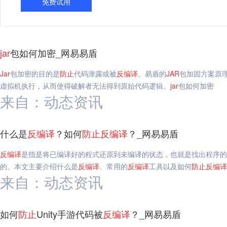
免费试用
jar
包如何加密_网易易盾
Jar
包加密的目的是
防止
代码泄露或被
反编译
。易盾的
JAR
包加固方案原
虚拟机执行，从而使得破解者无法得到原始代码逻辑。
jar
包如何加密
来自：动态资讯
什么是
反编译
？如何
防止
反编译
？_网易易盾
反编译
是指是将已编译好的程式还原到未编译的状态，也就是找出程序的
的。本文主要介绍什么是
反编译
、常用的
反编译
工具以及如何
防止
反编译
来自：动态资讯
如何
防止
Unity手游代码被
反编译
？_网易易盾