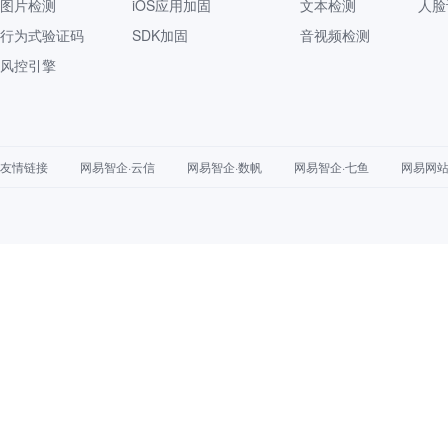
图片检测
iOS应用加固
文本检测
人脸
行为式验证码
SDK加固
音视频检测
风控引擎
友情链接
网易智企·云信
网易智企·数帆
网易智企·七鱼
网易网