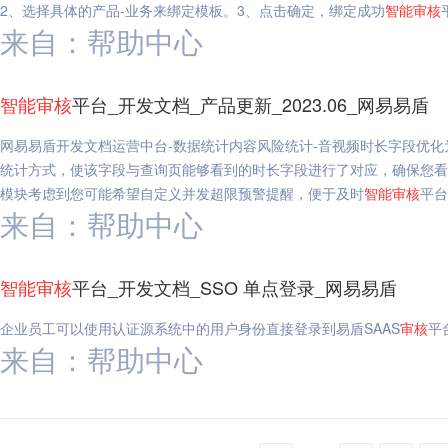
2、选择具体的产品-业务来绑定模板。3、点击确定，绑定成功
智能
审核
来自：帮助中心
智能
审核
平台_开发文档_产品更新_2023.06_网易易盾
网易易盾开发文档运营中台-数据统计内容风险统计-音视频时长字段优
统计方式，使该字段与查询页能够看到的时长字段进行了对应，确保您看
模块考虑到您可能希望自定义并发超限预警提醒，便于及时
智能
审核
平台
来自：帮助中心
智能
审核
平台_开发文档_SSO 单点登录_网易易盾
企业员工可以使用认证源系统中的用户身份直接登录到易盾SAAS
审核
平
来自：帮助中心