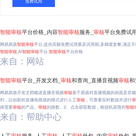
免费试用
智能
审核
平台价格_内容
智能
审核
服务_
审核
平台免费试用
网易易盾
智能
审核
平台,提供高额免费试用量及试用期,多梯度套餐,满足
智能
审核
,AI
智能
审核
平台,
智能
审核
平台价格
来自：网站
智能
审核
平台_开发文档_
审核
和查询_直播音视频
审核
和
网易易盾开发文档概述直播音视频
审核
基于易盾对直播视频的画面及音
判，以创新的直播电视墙的模式进行人工
审核
，可查看实时数据并进行
审
择需要
审核
的产品、
审核
的路数。2、点击获取数据，根据机器预判
智能
来自：帮助中心
人工
审核
服务_人工
审核
_人工
审核
外包_内容
审核
外包_