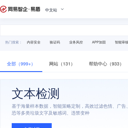
中文站
热门搜索：
内容安全
验证码
业务风控
APP加固
智能审
全部（999+）
网站（131）
帮助中心（933）
文本检测
基于海量样本数据，智能策略定制，高效过滤色情、广告
恐等多类垃圾文字及敏感词、违禁变种