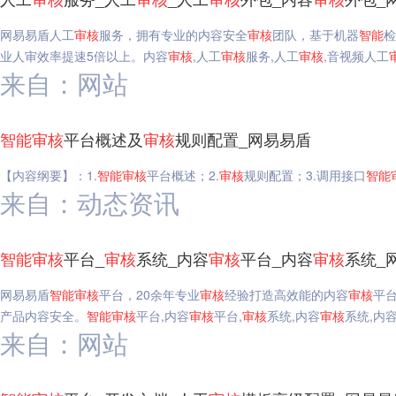
网易易盾人工
审核
服务，拥有专业的内容安全
审核
团队，基于机器
智能
检
业人审效率提速5倍以上。内容
审核
,人工
审核
服务,人工
审核
,音视频人工
来自：网站
智能
审核
平台概述及
审核
规则配置_网易易盾
【内容纲要】：1.
智能
审核
平台概述；2.
审核
规则配置；3.调用接口
智能
来自：动态资讯
智能
审核
平台_
审核
系统_内容
审核
平台_内容
审核
系统_
网易易盾
智能
审核
平台，20余年专业
审核
经验打造高效能的内容
审核
平
产品内容安全。
智能
审核
平台,内容
审核
平台,
审核
系统,内容
审核
系统,内
来自：网站