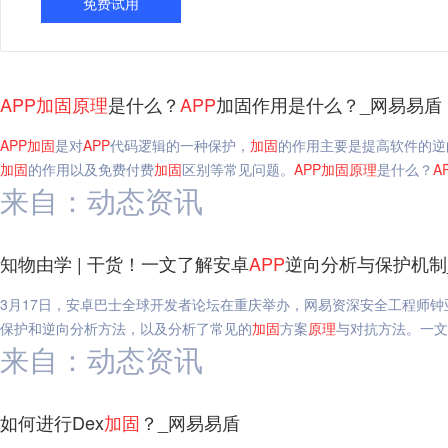
免费试用
APP
加固
原理
是什么？
APP
加固作用是什么？_网易易盾
APP
加固
是对
APP
代码逻辑的一种保护，
加固
的作用主要是提高软件的逆
加固
的作用以及免费付费
加固
区别等常见问题。
APP
加固
原理
是什么？
A
来自：动态资讯
知物由学 | 干货！一文了解安卓
APP
逆向分析与保护机制
3月17日，安卓巴士全球开发者论坛在重庆举办，网易资深安全工程师钟
保护和逆向分析方法，以及分析了常见的
加固
方案
原理
与对抗方法。一文
来自：动态资讯
如何进行Dex
加固
？_网易易盾