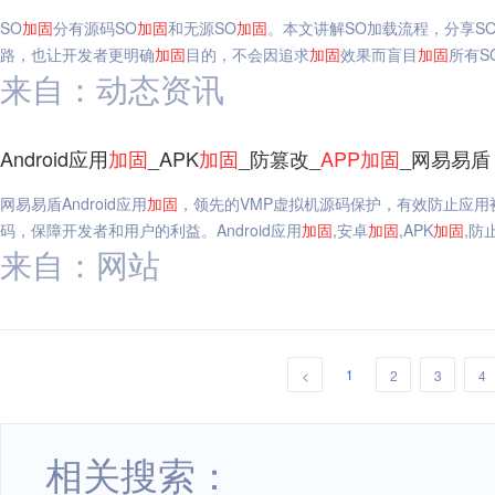
SO
加固
分有源码SO
加固
和无源SO
加固
。本文讲解SO加载流程，分享S
路，也让开发者更明确
加固
目的，不会因追求
加固
效果而盲目
加固
所有S
来自：动态资讯
Android应用
加固
_APK
加固
_防篡改_
APP
加固
_网易易盾
网易易盾Android应用
加固
，领先的VMP虚拟机源码保护，有效防止应
码，保障开发者和用户的利益。Android应用
加固
,安卓
加固
,APK
加固
,防
来自：网站
1
<
2
3
4
相关搜索：