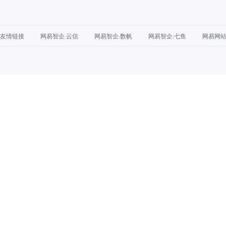
友情链接
网易智企·云信
网易智企·数帆
网易智企·七鱼
网易网