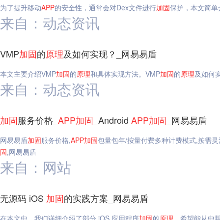
为了提升移动
APP
的安全性，通常会对Dex文件进行
加固
保护，本文简单介
来自：动态资讯
VMP
加固
的
原理
及如何实现？_网易易盾
本文主要介绍VMP
加固
的
原理
和具体实现方法。VMP
加固
的
原理
及如何
来自：动态资讯
加固
服务价格_
APP
加固
_Android
APP
加固
_网易易盾
网易易盾
加固
服务价格,
APP
加固
包量包年/按量付费多种计费模式,按需灵
固
,网易易盾
来自：网站
无源码 iOS
加固
的实践方案_网易易盾
在本文中，我们详细介绍了部分 iOS 应用程序
加固
的
原理
。希望能从中