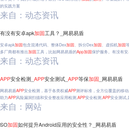
的实践方案
来自：动态资讯
有没有安卓apk
加固
工具？_网易易盾
安卓apk
加固
包含混淆代码、整体Dex
加固
、拆分Dex
加固
、虚拟机
加固
多厂商都有推出
加固
工具，比如网易易盾的
App
加固
保护服务。有没有安卓
来自：动态资讯
APP
安全检测_
APP
安全测试_
APP
等保
加固
_网易易盾
网易易盾
APP
安全检测，基于各类权威
APP
测评标准，全方位覆盖的移动
助力
APP
风险漏洞扫描和安全整改应用检测,
APP
安全检测,
APP
安全测试,
来自：网站
SO
加固
如何提升Android应用的安全性？_网易易盾