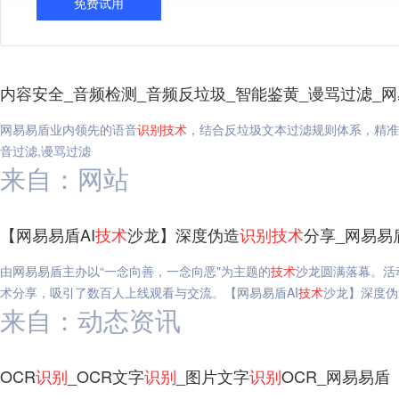
免费试用
内容安全_音频检测_音频反垃圾_智能鉴黄_谩骂过滤_
网易易盾业内领先的语音
识别
技术
，结合反垃圾文本过滤规则体系，精准
音过滤,谩骂过滤
来自：网站
【网易易盾AI
技术
沙龙】深度伪造
识别
技术
分享_网易易
由网易易盾主办以“一念向善，一念向恶"为主题的
技术
沙龙圆满落幕。活
术分享，吸引了数百人上线观看与交流。【网易易盾AI
技术
沙龙】深度伪
来自：动态资讯
OCR
识别
_OCR文字
识别
_图片文字
识别
OCR_网易易盾