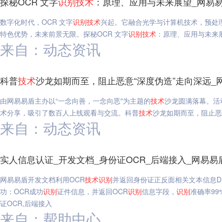
探秘OCR 文字
识别
技术
：原理、应用与未来展望_网易
数字化时代，OCR 文字
识别
技术
兴起。它融合光学与计算机技术，预处
特色优势，未来前景无限。探秘OCR 文字
识别
技术
：原理、应用与未来
来自：动态资讯
科普
技术
沙龙如期而至，阻止恶意“深度伪造”走向深远_
由网易易盾主办以“一念向善，一念向恶"为主题的
技术
沙龙圆满落幕。活
术分享，吸引了数百人上线观看与交流。科普
技术
沙龙如期而至，阻止恶
来自：动态资讯
实人信息认证_开发文档_身份证OCR_后端接入_网易易
网易易盾开发文档利用OCR
技术
识别
并返回身份证正反面相关文本信息D
功：OCR成功
识别
证件信息，并返回OCR
识别
信息字段，
识别
准确率9
证OCR,后端接入
来自：帮助中心