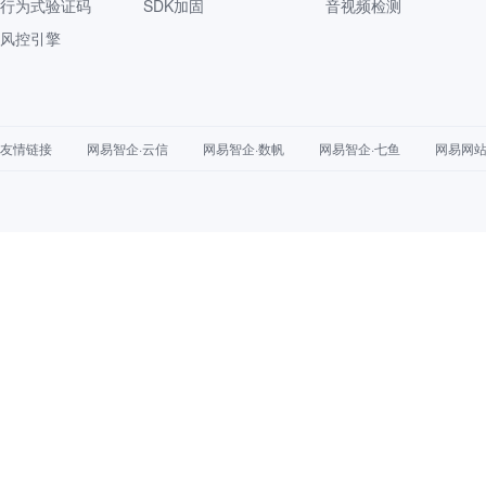
行为式验证码
SDK加固
音视频检测
风控引擎
友情链接
网易智企·云信
网易智企·数帆
网易智企·七鱼
网易网