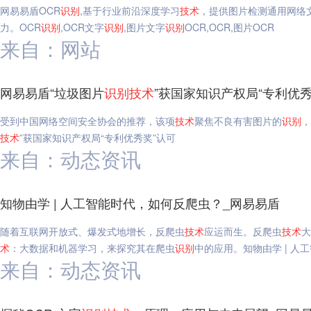
网易易盾OCR
识别
,基于行业前沿深度学习
技术
，提供图片检测通用网络
力。OCR
识别
,OCR文字
识别
,图片文字
识别
OCR,OCR,图片OCR
来自：网站
网易易盾“垃圾图片
识别
技术
”获国家知识产权局“专利优秀
受到中国网络空间安全协会的推荐，该项
技术
聚焦不良有害图片的
识别
，
技术
”获国家知识产权局“专利优秀奖”认可
来自：动态资讯
知物由学 | 人工智能时代，如何反爬虫？_网易易盾
随着互联网开放式、爆发式地增长，反爬虫
技术
应运而生。反爬虫
技术
大
术
：大数据和机器学习，来探究其在爬虫
识别
中的应用。知物由学 | 人
来自：动态资讯