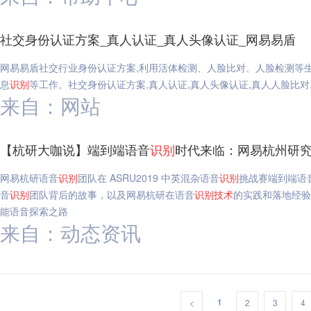
社交身份认证方案_真人认证_真人头像认证_网易易盾
网易易盾社交行业身份认证方案,利用活体检测、人脸比对、人脸检测等
息
识别
等工作。社交身份认证方案,真人认证,真人头像认证,真人人脸比对
来自：网站
【杭研大咖说】端到端语音
识别
时代来临：网易杭州研究
网易杭研语音
识别
团队在 ASRU2019 中英混杂语音
识别
挑战赛端到端语
音
识别
团队背后的故事，以及网易杭研在语音
识别
技术
的实践和落地经验
能语音探索之路
来自：动态资讯
1
<
2
3
4