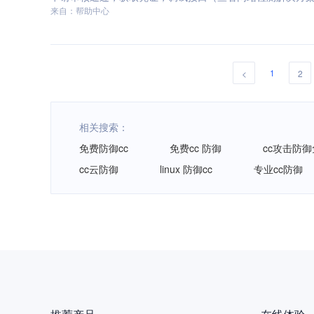
来自：帮助中心
1
<
2
相关搜索：
免费防御cc
免费cc 防御
cc攻击防
cc云防御
linux 防御cc
专业cc防御