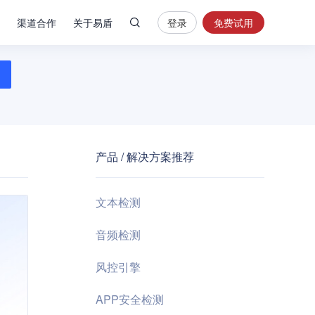
渠道合作
关于易盾
登录
免费试用
热
门
搜
索
内
容
产品 / 解决方案推荐
安
全
验
文本检测
证
码
音频检测
业
风控引擎
务
风
APP安全检测
控