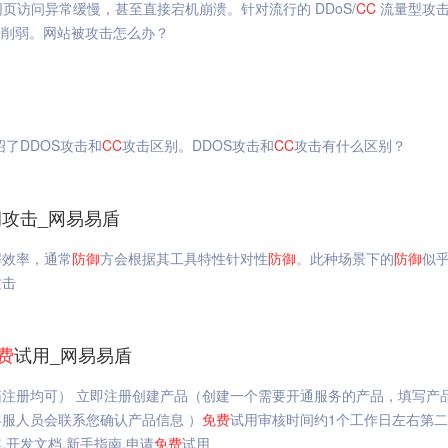
页访问异常缓慢，甚至直接宕机崩溃。针对流行的 DDoS/
CC
流量型攻
的削弱。网站被攻击怎么办？
了DDOS攻击和
CC
攻击区别。DDOS攻击和
CC
攻击有什么区别？
攻击_网易易盾
解效率，通常
防御
方会根据其工具特性针对性
防御
。此种场景下的
防御
似
攻击
费
试用_网易易盾
注册均可） 立即注册创建产品（创建一个需要开通服务的产品，填写产
服人员会联系您确认产品信息 ）
免费
试用审核时间约1个工作日左右第
开发文档,新手指南,申请
免费
试用