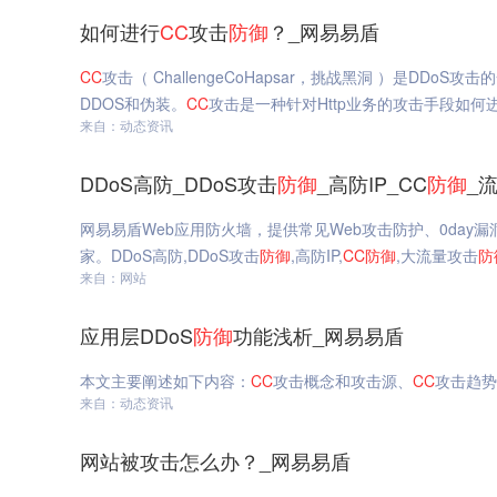
如何进行
CC
攻击
防御
？_网易易盾
CC
攻击（ ChallengeCoHapsar，挑战黑洞 ）是DDoS攻击的一种常见类型，攻击者借助代理服务器生成指向受害主机的合法请求，实现
DDOS和伪装。
CC
攻击是一种针对Http业务的攻击手段如何
来自：动态资讯
DDoS高防_DDoS攻击
防御
_高防IP_CC
防御
_
网易易盾Web应用防火墙，提供常见Web攻击防护、0da
家。DDoS高防,DDoS攻击
防御
,高防IP,
CC
防御
,大流量攻击
防
来自：网站
应用层DDoS
防御
功能浅析_网易易盾
本文主要阐述如下内容：
CC
攻击概念和攻击源、
CC
攻击趋势
来自：动态资讯
网站被攻击怎么办？_网易易盾