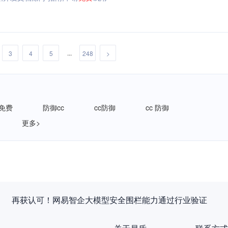
...
3
4
5
248
>
御免费
防御cc
cc防御
cc 防御
更多>
再获认可！网易智企大模型安全围栏能力通过行业验证