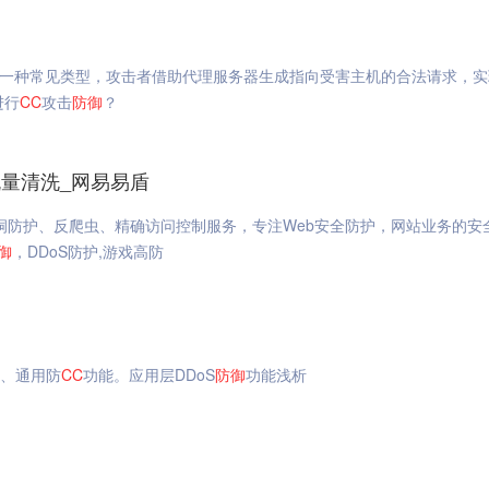
进行
CC
攻击
防御
？
流量清洗_网易易盾
y漏洞防护、反爬虫、精确访问控制服务，专注Web安全防护，网站业务的安
御
，DDoS防护,游戏高防
、通用防
CC
功能。应用层DDoS
防御
功能浅析