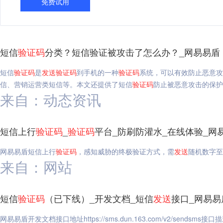
免费试用
短信
验证码
分类？短信验证被攻击了怎么办？_网易易盾
短信
验证码
是
发送
验证码
到手机的一种
验证码
系统，可以有效防止恶意攻
信、营销运营类短信等。本文还提供了短信
验证码
防止被恶意攻击的保护
来自：动态资讯
短信上行
验证码
_
验证码
平台_防刷防灌水_在线体验_网
网易易盾短信上行
验证码
，感知威胁的终极验证方式，需
发送
随机数字至
来自：网站
短信
验证码
（已下线）_开发文档_短信
发送
接口_网易易
网易易盾开发文档接口地址https://sms.dun.163.com/v2/sendsm