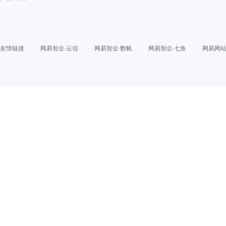
友情链接
网易智企·云信
网易智企·数帆
网易智企·七鱼
网易网