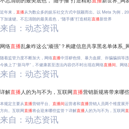
不忘清朗的最美底色，“随手播”打造精彩
直播
新世界_网
近年来，
直播
从为数众多的娱乐社交方式中脱颖而出。以 Meta 为例，20
下加速键。不忘清朗的最美底色，“随手播”打造精彩
直播
新世界
来自：动态资讯
网络
直播
乱象咋这么“顽强”？构建信息共享黑名单体系_
随着监管力度不断加大，网络
直播
中淫秽色情、暴力血腥、诈骗骗捐等违
今换上了“新马甲”，不健康甚至违法内容仍不时出现在网络
直播
间
。网络
来自：动态资讯
详解
直播
人的为与不为，互联网
直播
营销新规将带来哪些
本规定主要从
直播
营销平台、
直播
间
运营者和
直播
营销人员两个维度展开
方向。互联网
直播
将会迎来哪些监管？详解
直播
人的为与不为，互联网
直
来自：动态资讯