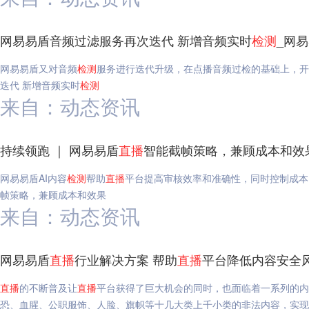
网易易盾音频过滤服务再次迭代 新增音频实时
检测
_网
网易易盾又对音频
检测
服务进行迭代升级，在点播音频过检的基础上，开
迭代 新增音频实时
检测
来自：动态资讯
持续领跑 ｜ 网易易盾
直播
智能截帧策略，兼顾成本和效
网易易盾AI内容
检测
帮助
直播
平台提高审核效率和准确性，同时控制成本
帧策略，兼顾成本和效果
来自：动态资讯
网易易盾
直播
行业解决方案 帮助
直播
平台降低内容安全
直播
的不断普及让
直播
平台获得了巨大机会的同时，也面临着一系列的内
恐、血腥、公职服饰、人脸、旗帜等十几大类上千小类的非法内容，实现