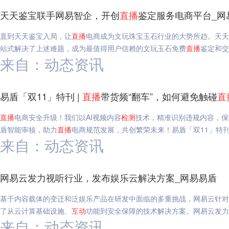
天天鉴宝联手网易智企，开创
直播
鉴定服务电商平台_网
直到天天鉴宝入局，让
直播
电商成为文玩珠宝玉石行业的大势所趋。天天
站式解决了上述难题，成为最值得用户信赖的文玩玉石免费
直播
鉴定和交
来自：动态资讯
易盾「双11」特刊 |
直播
带货频“翻车”，如何避免触碰
直
直播
电商安全升级！我们以AI视频内容
检测
技术，精准识别违规内容，保
盾智能审核，助力
直播
电商规范发展，共创繁荣未来！易盾「双11」特刊
来自：动态资讯
网易云发力视听行业，发布娱乐云解决方案_网易易盾
基于内容载体的变迁和泛娱乐产品在研发中面临的多重挑战，网易云针对
了从云计算基础设施、
互动
功能到安全保障的技术解决方案。网易云发力
来自：动态资讯