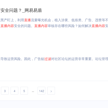
容
安全问题？_网易易盾
灰黑产盯上，利用
直播
流量曝光机会，植入涉黄、低俗类、广告、违禁等
决
直播
内容
安全的问题。
直播
内容
审核存在哪些风险？如何解决
直播
内容
接导致运营风险。因此，广告贴
过滤
对社区论坛的运营非常重要。论坛管
...
3
4
5
142
>