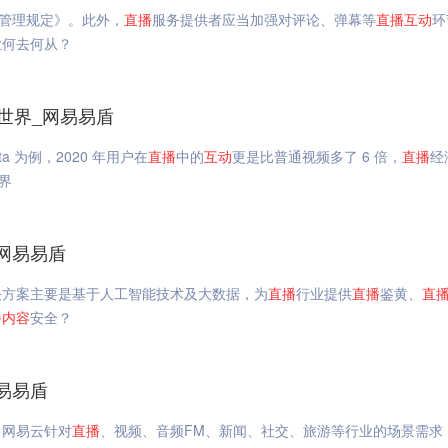
管理规定》。此外，
直播
服务提供者应当加强对评论、弹幕等
直播
互动
环
业何去何从？
世界_网易易盾
 为例，2020 年用户在
直播
中的
互动
更是比普通视频多了 6 倍，
直播
经
界
网易易盾
决方案主要是基于人工智能技术及大数据，为
直播
行业提供
直播
鉴黄、
直
播
内容
安全？
易易盾
，网易云针对
直播
、视频、音频FM、新闻、社交、旅游等行业的场景需求