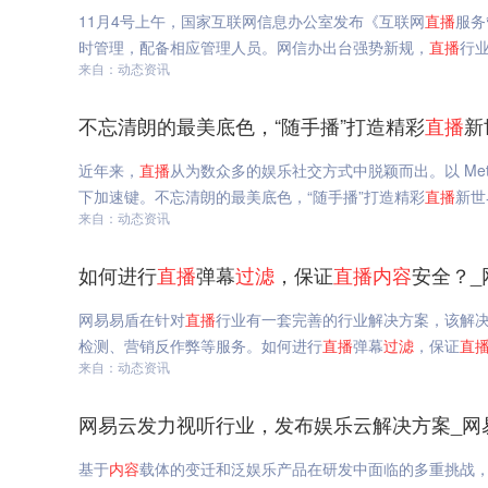
11月4号上午，国家互联网信息办公室发布《互联网
直播
服务
时管理，配备相应管理人员。网信办出台强势新规，
直播
行
来自：动态资讯
不忘清朗的最美底色，“随手播”打造精彩
直播
新
近年来，
直播
从为数众多的娱乐社交方式中脱颖而出。以 Meta
下加速键。不忘清朗的最美底色，“随手播”打造精彩
直播
新世
来自：动态资讯
如何进行
直播
弹幕
过滤
，保证
直播
内容
安全？_
网易易盾在针对
直播
行业有一套完善的行业解决方案，该解
检测、营销反作弊等服务。如何进行
直播
弹幕
过滤
，保证
直
来自：动态资讯
网易云发力视听行业，发布娱乐云解决方案_网
基于
内容
载体的变迁和泛娱乐产品在研发中面临的多重挑战