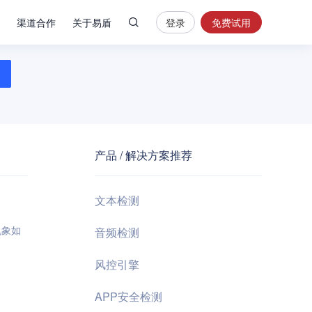
渠道合作
关于易盾
登录
免费试用
热
门
搜
索
内
容
产品 / 解决方案推荐
安
全
验
文本检测
证
码
乱象如
音频检测
业
风控引擎
务
风
APP安全检测
控