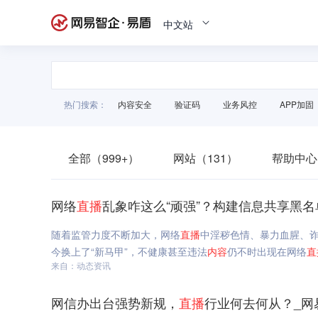
中文站
热门搜索：
内容安全
验证码
业务风控
APP加固
全部（999+）
网站（131）
帮助中心
网络
直播
乱象咋这么“顽强”？构建信息共享黑名
随着监管力度不断加大，网络
直播
中淫秽色情、暴力血腥、
今换上了“新马甲”，不健康甚至违法
内容
仍不时出现在网络
直
来自：动态资讯
网信办出台强势新规，
直播
行业何去何从？_网