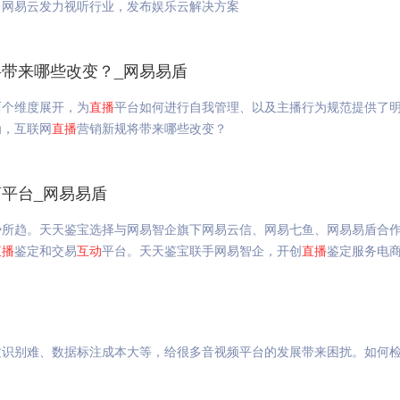
。网易云发力视听行业，发布娱乐云解决方案
带来哪些改变？_网易易盾
两个维度展开，为
直播
平台如何进行自我管理、以及主播行为规范提供了
为，互联网
直播
营销新规将带来哪些改变？
平台_网易易盾
势所趋。天天鉴宝选择与网易智企旗下网易云信、网易七鱼、网易易盾合
直播
鉴定和交易
互动
平台。天天鉴宝联手网易智企，开创
直播
鉴定服务电
纹识别难、数据标注成本大等，给很多音视频平台的发展带来困扰。如何