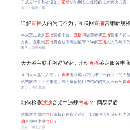
了从云计算基础设施、
互动
功能到安全保障的技术解决方案
来自：动态资讯
详解
直播
人的为与不为，互联网
直播
营销新规将
本规定主要从
直播
营销平台、
直播
间
运营者和
直播
营销人员
方向。互联网
直播
将会迎来哪些监管？详解
直播
人的为与不
来自：动态资讯
天天鉴宝联手网易智企，开创
直播
鉴定服务电商
直到天天鉴宝入局，让
直播
电商成为文玩珠宝玉石行业的大
站式解决了上述难题，成为最值得用户信赖的文玩玉石免费
来自：动态资讯
如何检测
过滤
音频中违规
内容
？_网易易盾
然而对音频的
内容
审核存在多个难点，比如说语音识别和声
滤
音频中违规
内容
？
来自：动态资讯