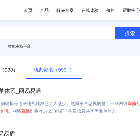
首页
产品
解决方案
在线体验
价格
帮助中心
搜索
智能审核平台
（933）
动态资讯（999+）
单体系_网易易盾
诈骗骗捐等违法违规现象已大大减少。然而不容忽视的是，一些网络
直播
播
间
。网络
直播
乱象咋这么“顽强”？构建信息共享黑名单体系
易易盾