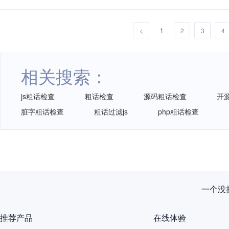
1
<
2
3
4
相关搜索：
js粗话检查
粗话检查
源码粗话检查
开
脏字粗话检查
粗话过滤js
php粗话检查
一个没拦
推荐产品
在线体验