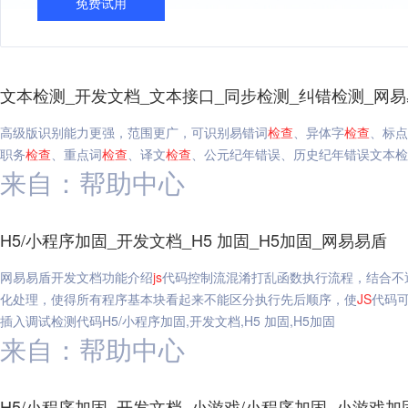
免费试用
文本检测_开发文档_文本接口_同步检测_纠错检测_网
高级版识别能力更强，范围更广，可识别易错词
检查
、异体字
检查
、标点
职务
检查
、重点词
检查
、译文
检查
、公元纪年错误、历史纪年错误文本检测
来自：帮助中心
H5/小程序加固_开发文档_H5 加固_H5加固_网易易盾
网易易盾开发文档功能介绍
js
代码控制流混淆打乱函数执行流程，结合不
化处理，使得所有程序基本块看起来不能区分执行先后顺序，使
JS
代码
插入调试检测代码H5/小程序加固,开发文档,H5 加固,H5加固
来自：帮助中心
H5/小程序加固_开发文档_小游戏/小程序加固_小游戏加固-