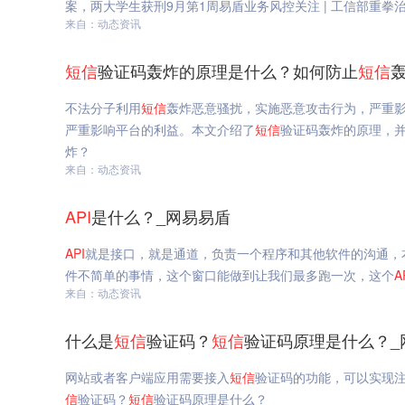
案，两大学生获刑9月第1周易盾业务风控关注 | 工信部重拳
来自：动态资讯
短信
验证码轰炸的原理是什么？如何防止
短信
不法分子利用
短信
轰炸恶意骚扰，实施恶意攻击行为，严重
严重影响平台的利益。本文介绍了
短信
验证码轰炸的原理，
炸？
来自：动态资讯
API
是什么？_网易易盾
API
就是接口，就是通道，负责一个程序和其他软件的沟通，
件不简单的事情，这个窗口能做到让我们最多跑一次，这个
A
来自：动态资讯
什么是
短信
验证码？
短信
验证码原理是什么？_
网站或者客户端应用需要接入
短信
验证码的功能，可以实现
信
验证码？
短信
验证码原理是什么？