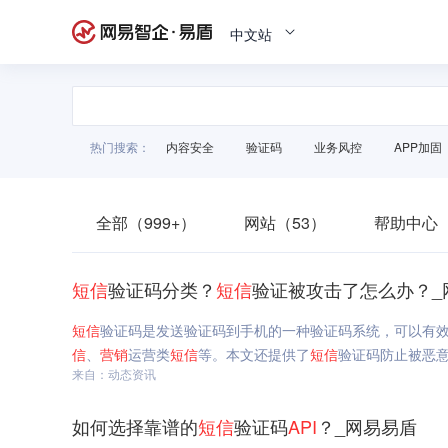
中文站
热门搜索：
内容安全
验证码
业务风控
APP加固
全部（999+）
网站（53）
帮助中心（
短信
验证码分类？
短信
验证被攻击了怎么办？_
短信
验证码是发送验证码到手机的一种验证码系统，可以有
信
、
营销
运营类
短信
等。本文还提供了
短信
验证码防止被恶
来自：动态资讯
如何选择靠谱的
短信
验证码
API
？_网易易盾