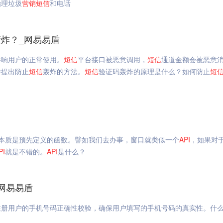
治理垃圾
营销
短信
和电话
轰炸？_网易易盾
影响用户的正常使用。
短信
平台接口被恶意调用，
短信
通道金额会被恶意
并提出防止
短信
轰炸的方法。
短信
验证码轰炸的原理是什么？如何防止
短
本质是预先定义的函数。譬如我们去办事，窗口就类似一个
API
，如果对
PI
就是不错的。
API
是什么？
网易易盾
注册用户的手机号码正确性校验，确保用户填写的手机号码的真实性。什