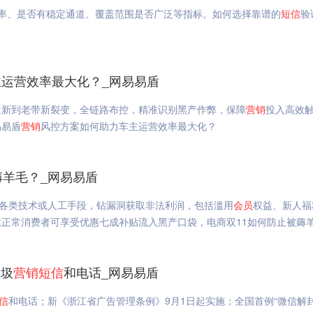
率、是否有稳定通道、覆盖范围是否广泛等指标。如何选择靠谱的
短信
验
运营效率最大化？_网易易盾
拉新到老带新裂变，全链路布控，精准识别黑产作弊，保障
营销
投入高效
易易盾
营销
风控方案如何助力车主运营效率最大化？
薅羊毛？_网易易盾
各类技术或人工手段，钻漏洞获取非法利润，包括滥用
会员
权益、新人福
正常消费者可享受优惠七成补贴流入黑产口袋，电商双11如何防止被薅
垃圾
营销
短信
和电话_网易易盾
信
和电话；新《浙江省广告管理条例》9月1日起实施；全国首例“微信解封