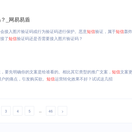
？_网易易盾
常会接入图片验证码或行为验证码进行保护。恶意
短信
验证，属于
短信
轰
P接了
短信
验证码还是否需要接入图片验证码？
性，要先明确你的文案是给谁看的。相比其它类型的推广文案，
短信
文案
用户的痛点，引发购买欲。
短信
运营转化效果不好？试试这几招
...
3
4
5
46
>