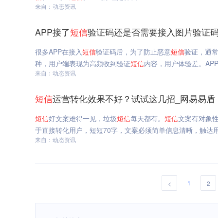
来自：动态资讯
APP接了
短信
验证码还是否需要接入图片验证码
很多APP在接入
短信
验证码后，为了防止恶意
短信
验证，通
种，用户端表现为高频收到验证
短信
内容，用户体验差。AP
来自：动态资讯
短信
运营转化效果不好？试试这几招_网易易盾
短信
好文案难得一见，垃圾
短信
每天都有。
短信
文案有对象
于直接转化用户，短短70字，文案必须简单信息清晰，触达
来自：动态资讯
1
<
2