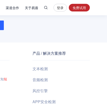
渠道合作
关于易盾
登录
免费试用
热
门
搜
索
内
容
产品 / 解决方案推荐
安
全
验
文本检测
证
码
通知
短
音频检测
业
风控引擎
务
风
APP安全检测
控