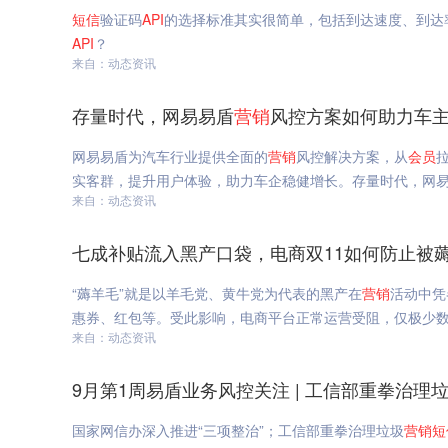
短信
验证码
API
的选择标准其实很简单，包括到达速度、到达
API
？
来自：动态资讯
存量时代，网易易盾
营销
风控方案如何助力车主
网易易盾为汽车行业提供全面的
营销
风控解决方案，从
会员
实客群，提升用户体验，助力车企稳健增长。存量时代，网
来自：动态资讯
七成补贴流入黑产口袋，电商双11如何防止被
“薅羊毛”就是以羊毛党、黄牛党为代表的黑产在
营销
活动中凭
惠券、红包等。受此影响，电商平台正常运营受阻，仅极少数
来自：动态资讯
9月第1周易盾业务风控关注 | 工信部重拳治理
国家网信办深入推进“三项整治”；工信部重拳治理垃圾
营销
短