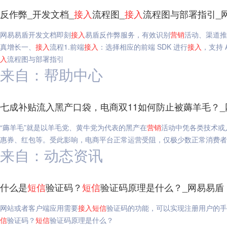
反作弊_开发文档_
接入
流程图_
接入
流程图与部署指引_
网易易盾开发文档即刻
接入
易盾反作弊服务，有效识别
营销
活动、渠道推
真增长一、
接入
流程1.前端
接入
：选择相应的前端 SDK 进行
接入
，支持 A
入
流程图与部署指引
来自：帮助中心
七成补贴流入黑产口袋，电商双11如何防止被薅羊毛？_
“薅羊毛”就是以羊毛党、黄牛党为代表的黑产在
营销
活动中凭各类技术或
惠券、红包等。受此影响，电商平台正常运营受阻，仅极少数正常消费者
来自：动态资讯
什么是
短信
验证码？
短信
验证码原理是什么？_网易易盾
网站或者客户端应用需要
接入
短信
验证码的功能，可以实现注册用户的手
信
验证码？
短信
验证码原理是什么？