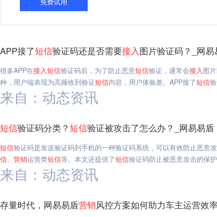
免费试用
APP接了
短信
验证码还是否需要
接入
图片验证码？_网易
很多APP在
接入
短信
验证码后，为了防止恶意
短信
验证，通常会
接入
图片
种，用户端表现为高频收到验证
短信
内容，用户体验差。APP接了
短信
验
来自：动态资讯
短信
验证码分类？
短信
验证被攻击了怎么办？_网易易盾
短信
验证码是发送验证码到手机的一种验证码系统，可以有效防止恶意攻
信
、
营销
运营类
短信
等。本文还提供了
短信
验证码防止被恶意攻击的保护
来自：动态资讯
存量时代，网易易盾
营销
风控方案如何助力车主运营效率