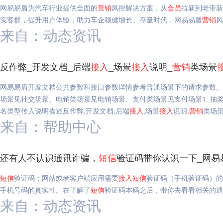
网易易盾为汽车行业提供全面的
营销
风控解决方案，从
会员
拉新到老带新
实客群，提升用户体验，助力车企稳健增长。存量时代，网易易盾
营销
风
来自：动态资讯
反作弊_开发文档_后端
接入
_场景
接入
说明_
营销
类场景
网易易盾开发文档公共参数和接口参数详情参考普通场景下的请求参数。不
场景见社交场景、电销类场景见电销场景、支付类场景见支付场景1. 抽奖时（
名类型传入说明描述反作弊,开发文档,后端
接入
,场景
接入
说明,
营销
类场
来自：帮助中心
还有人不认识通讯诈骗，
短信
验证码带你认识一下_网易
短信
验证码：网站或者客户端应用需要
接入
短信
验证码（手机验证码）的
手机号码的真实性。在了解了
短信
验证码本码之后，带你去看看相关的通
来自：动态资讯