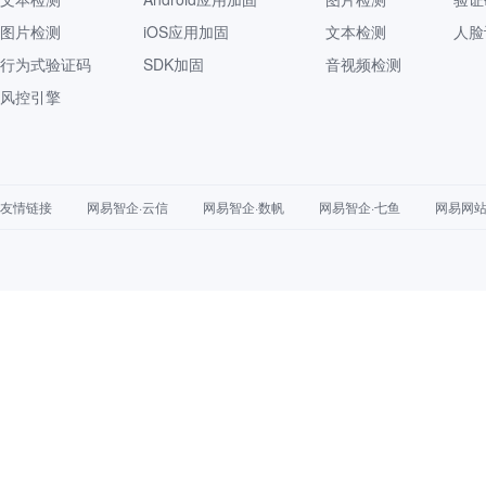
图片检测
iOS应用加固
文本检测
人脸
行为式验证码
SDK加固
音视频检测
风控引擎
友情链接
网易智企·云信
网易智企·数帆
网易智企·七鱼
网易网