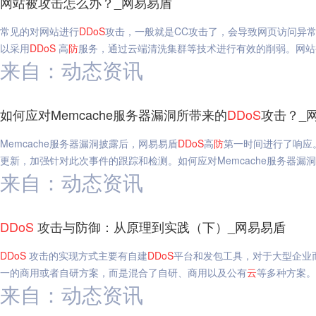
网站被攻击怎么办？_网易易盾
常见的对网站进行
DDoS
攻击，一般就是CC攻击了，会导致网页访问异
以采用
DDoS
高
防
服务，通过云端清洗集群等技术进行有效的削弱。网站
来自：动态资讯
如何应对Memcache服务器漏洞所带来的
DDoS
攻击？_
Memcache服务器漏洞披露后，网易易盾
DDoS
高
防
第一时间进行了响应
更新，加强针对此次事件的跟踪和检测。如何应对Memcache服务器漏
来自：动态资讯
DDoS
攻击与防御：从原理到实践（下）_网易易盾
DDoS
攻击的实现方式主要有自建
DDoS
平台和发包工具，对于大型企业
一的商用或者自研方案，而是混合了自研、商用以及公有
云
等多种方案。
来自：动态资讯