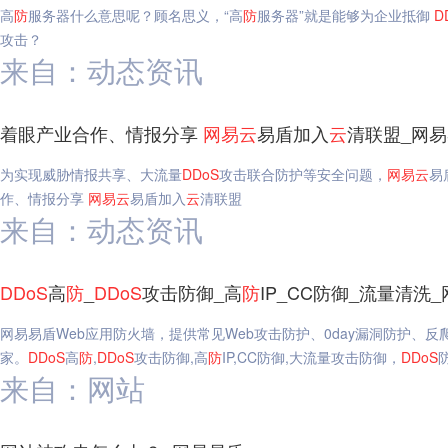
高
防
服务器什么意思呢？顾名思义，“高
防
服务器”就是能够为企业抵御
D
攻击？
来自：动态资讯
着眼产业合作、情报分享
网易
云
易盾加入
云
清联盟_网
为实现威胁情报共享、大流量
DDoS
攻击联合防护等安全问题，
网易
云
易
作、情报分享
网易
云
易盾加入
云
清联盟
来自：动态资讯
DDoS
高
防
_
DDoS
攻击防御_高
防
IP_CC防御_流量清洗
网易易盾Web应用防火墙，提供常见Web攻击防护、0day漏洞防护、
家。
DDoS
高
防
,
DDoS
攻击防御,高
防
IP,CC防御,大流量攻击防御，
DDoS
来自：网站