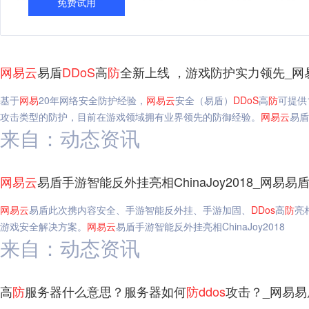
免费试用
网易
云
易盾
DDoS
高
防
全新上线 ，游戏防护实力领先_网
基于
网易
20年网络安全防护经验，
网易
云
安全（易盾）
DDoS
高
防
可提供
攻击类型的防护，目前在游戏领域拥有业界领先的防御经验。
网易
云
易盾
来自：动态资讯
网易
云
易盾手游智能反外挂亮相ChinaJoy2018_网易易
网易
云
易盾此次携内容安全、手游智能反外挂、手游加固、
DDos
高
防
亮
游戏安全解决方案。
网易
云
易盾手游智能反外挂亮相ChinaJoy2018
来自：动态资讯
高
防
服务器什么意思？服务器如何
防
ddos
攻击？_网易易