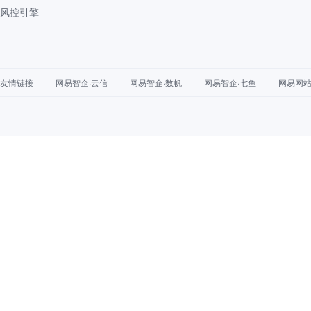
风控引擎
友情链接
网易智企·云信
网易智企·数帆
网易智企·七鱼
网易网