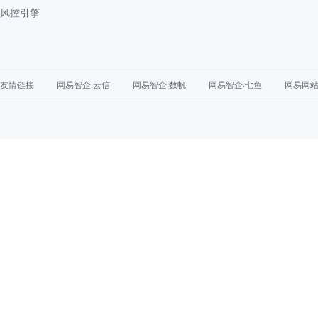
风控引擎
友情链接
网易智企·云信
网易智企·数帆
网易智企·七鱼
网易网