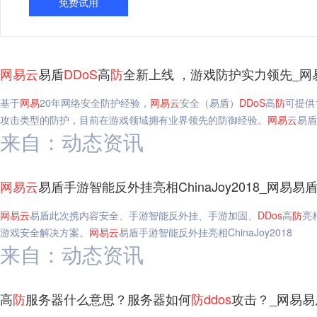
免费试用
网易
云
易盾
DDoS
高
防
全新上线 ，游戏防护实力领先_网
基于
网易
20年网络安全防护经验，
网易
云
安全（易盾）
DDoS
高
防
可提供
攻击类型的防护，目前在游戏领域拥有业界领先的防御经验。
网易
云
易盾
来自：动态资讯
网易
云
易盾手游智能反外挂亮相ChinaJoy2018_网易易
网易
云
易盾此次携内容安全、手游智能反外挂、手游加固、
DDos
高
防
亮
游戏安全解决方案。
网易
云
易盾手游智能反外挂亮相ChinaJoy2018
来自：动态资讯
高
防
服务器什么意思？服务器如何
防
ddos
攻击？_网易易