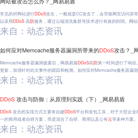
网站被攻击怎么办？_网易易盾
常见的对网站进行
DDoS
攻击，一般就是CC攻击了，会导致网页访问异
以采用
DDoS
高
防
服务，通过云端清洗集群等技术进行有效的削弱。网站
来自：动态资讯
如何应对Memcache服务器漏洞所带来的
DDoS
攻击？_
Memcache服务器漏洞披露后，网易易盾
DDoS
高
防
第一时间进行了响应
更新，加强针对此次事件的跟踪和检测。如何应对Memcache服务器漏
来自：动态资讯
DDoS
攻击与防御：从原理到实践（下）_网易易盾
DDoS
攻击的实现方式主要有自建
DDoS
平台和发包工具，对于大型企业
一的商用或者自研方案，而是混合了自研、商用以及公有
云
等多种方案。
来自：动态资讯