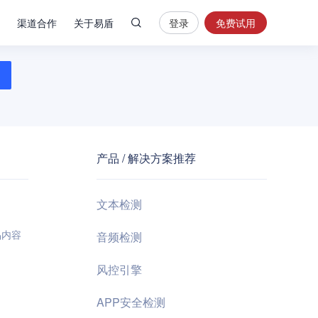
渠道合作
关于易盾
登录
免费试用
热
门
搜
索
内
容
产品 / 解决方案推荐
安
全
验
文本检测
证
码
品内容
音频检测
业
风控引擎
务
风
APP安全检测
控