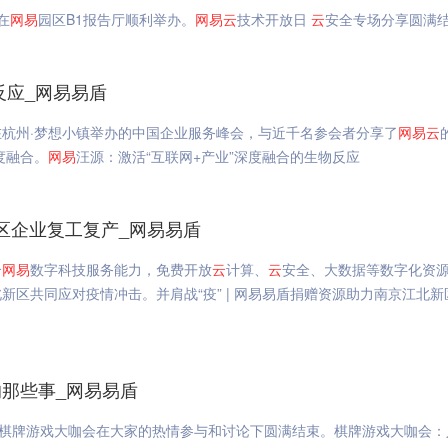
在
网易
园区B1报告厅顺利举办。
网易
云
技术开放日
云
安全专场分享圆满
反应_网易易盾
杭州·梦想小镇举办的中国企业服务峰会，与近千名参会者分享了
网易
云
度融合。
网易
汪源：激活“互联网+产业”深度融合的生物反应
新区企业复工复产_网易易盾
合
网易
数字科技服务能力，免费开放
云
计算、
云
安全、大数据等数字化资
区共同应对疫情冲击。并肩战“疫” | 网易易盾捐赠资源助力南京江北新
那些事_网易易盾
棋牌游戏大咖会在大家的热情参与和讨论下圆满结束。棋牌游戏大咖会：