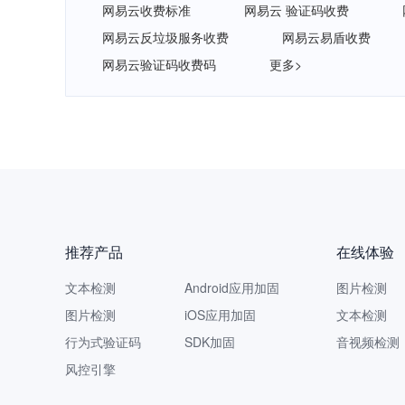
网易云收费标准
网易云 验证码收费
网易云反垃圾服务收费
网易云易盾收费
网易云验证码收费码
更多>
网易智
推荐产品
在线体验
文本检测
Android应用加固
图片检测
图片检测
iOS应用加固
文本检测
行为式验证码
SDK加固
音视频检测
风控引擎