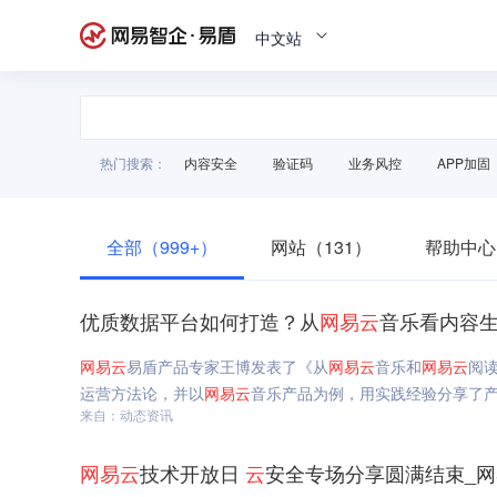
中文站
热门搜索：
内容安全
验证码
业务风控
APP加固
全部（999+）
网站（131）
帮助中心
优质数据平台如何打造？从
网易
云
音乐看内容生
网易
云
易盾产品专家王博发表了《从
网易
云
音乐和
网易
云
阅
运营方法论，并以
网易
云
音乐产品为例，用实践经验分享了
来自：动态资讯
网易
云
技术开放日
云
安全专场分享圆满结束_