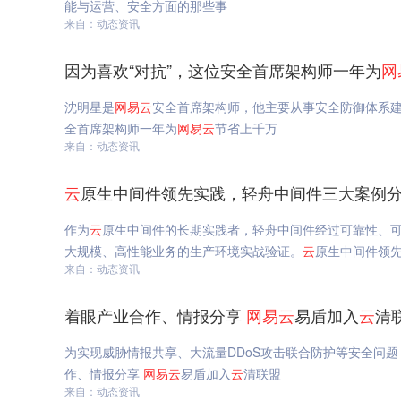
能与运营、安全方面的那些事
来自：动态资讯
因为喜欢“对抗”，这位安全首席架构师一年为
网
沈明星是
网易
云
安全首席架构师，他主要从事安全防御体系
全首席架构师一年为
网易
云
节省上千万
来自：动态资讯
云
原生中间件领先实践，轻舟中间件三大案例分
作为
云
原生中间件的长期实践者，轻舟中间件经过可靠性、
大规模、高性能业务的生产环境实战验证。
云
原生中间件领
来自：动态资讯
着眼产业合作、情报分享
网易
云
易盾加入
云
清
为实现威胁情报共享、大流量DDoS攻击联合防护等安全问题
作、情报分享
网易
云
易盾加入
云
清联盟
来自：动态资讯