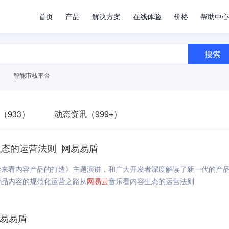
首页
产品
解决方案
在线体验
价格
帮助中心
搜索
智能审核平台
（933）
动态资讯（999+）
态的运营法则_网易易盾
读来看内容产品的打造》主题演讲，和广大开发者深度解读了新一代的产
产品内容的规范化运营之路从
网易
云
音乐看内容生态的运营法则
网易易盾