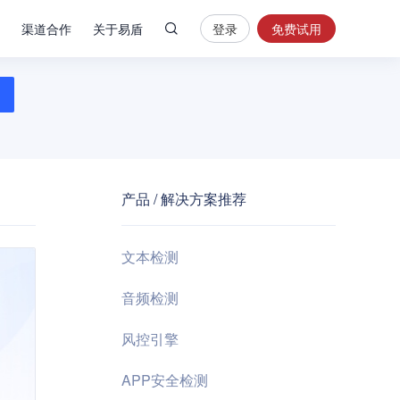
渠道合作
关于易盾
登录
免费试用
热
门
搜
索
内
容
产品 / 解决方案推荐
安
全
验
文本检测
证
码
音频检测
业
风控引擎
务
风
APP安全检测
控