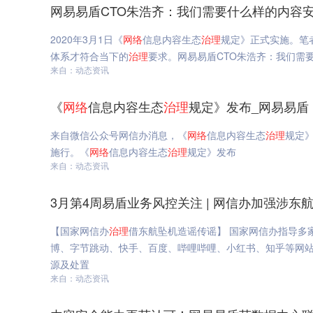
网易易盾CTO朱浩齐：我们需要什么样的内容
2020年3月1日《
网络
信息内容生态
治理
规定》正式实施。笔
体系才符合当下的
治理
要求。网易易盾CTO朱浩齐：我们需
来自：动态资讯
《
网络
信息内容生态
治理
规定》发布_网易易盾
来自微信公众号网信办消息，《
网络
信息内容生态
治理
规定》
施行。《
网络
信息内容生态
治理
规定》发布
来自：动态资讯
3月第4周易盾业务风控关注 | 网信办加强涉东
【国家网信办
治理
借东航坠机造谣传谣】 国
博、字节跳动、快手、百度、哔哩哔哩、小红书、知乎等网站平
源及处置
来自：动态资讯