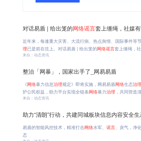
对话易盾 | 给出笼的
网络
谣言
套上缰绳，社媒有
近年来，每逢重大灾害、大流行病、热点舆情、国际事件等
理
已是箭在弦上。对话易盾 | 给出笼的
网络
谣言
套上缰绳，社
来自：动态资讯
整治「网暴」，国家出手了_网易易盾
《
网络
暴力信息
治理
规定》即将实施，网易易盾
网络
生态
治
护公民权益，助力平台实现全链条
网络
暴力
治理
，共同营造
来自：动态资讯
助力“清朗”行动，共建同城板块信息内容安全生
易盾的智能风控技术，精准打击
网络
水军、
谣言
、戾气，净
态
来自：动态资讯