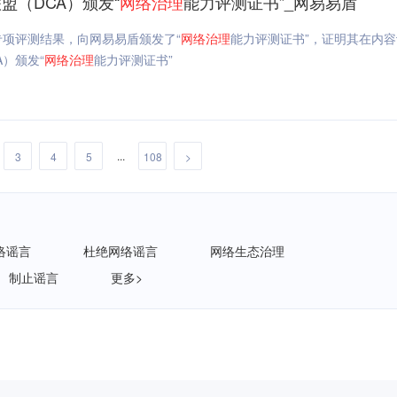
（DCA）颁发“
网络
治理
能力评测证书”_网易易盾
项评测结果，向网易易盾颁发了“
网络
治理
能力评测证书”，证明其在内
）颁发“
网络
治理
能力评测证书”
...
3
4
5
108
>
络谣言
杜绝网络谣言
网络生态治理
制止谣言
更多>