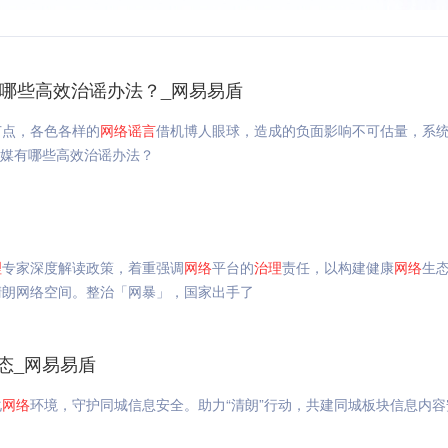
哪些高效治谣办法？_网易易盾
节点，各色各样的
网络
谣言
借机博人眼球，造成的负面影响不可估量，系
媒有哪些高效治谣办法？
理
专家深度解读政策，着重强调
网络
平台的
治理
责任，以构建健康
网络
生
清朗网络空间。整治「网暴」，国家出手了
态_网易易盾
化
网络
环境，守护同城信息安全。助力“清朗”行动，共建同城板块信息内容