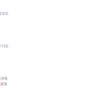
容安全
1日起
新浪微
谣言
溯