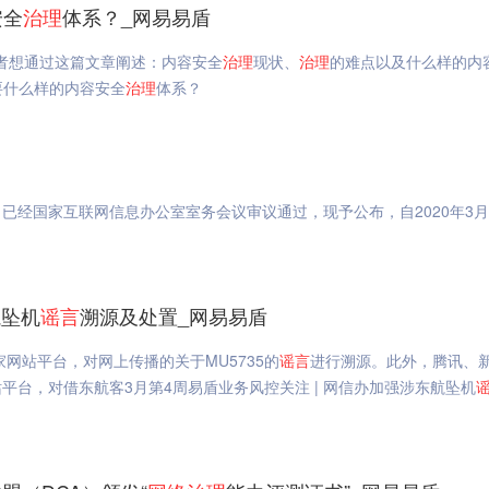
安全
治理
体系？_网易易盾
者想通过这篇文章阐述：内容安全
治理
现状、
治理
的难点以及什么样的内
要什么样的内容安全
治理
体系？
已经国家互联网信息办公室室务会议审议通过，现予公布，自2020年3月
航坠机
谣言
溯源及处置_网易易盾
家网信办指导多家网站平台，对网上传播的关于MU5735的
谣言
进行溯源。此外，腾讯、
台，对借东航客3月第4周易盾业务风控关注 | 网信办加强涉东航坠机