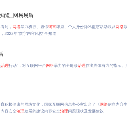
全知道_网易易盾
中看到，
网络
暴力横行、虚假
谣言
肆虐、个人身份隐私盗窃活动以及
网络
2022年“数字内容风控”全知道
盾
项
治理
行动”，对互联网平台
网络
暴力的全链条
治理
作出具体有力的指示。
培育积极健康的网络文化，国家互联网信息办公室出台了《
网络
信息内容
出内容安全
治理
发展的建议内容安全
治理
问题现状及发展建议