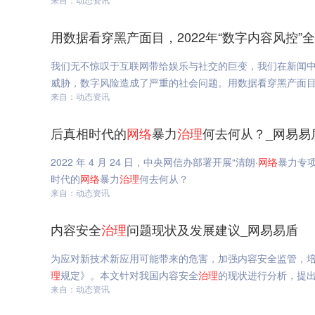
用数据看穿黑产面目，2022年“数字内容风控”
我们无不惊叹于互联网带给娱乐与社交的巨变，我们在新闻
威胁，数字风险造成了严重的社会问题。用数据看穿黑产面目，
来自：动态资讯
后真相时代的
网络
暴力
治理
何去何从？_网易易
2022 年 4 月 24 日，中央网信办部署开展“清朗·
网络
暴力专
时代的
网络
暴力
治理
何去何从？
来自：动态资讯
内容安全
治理
问题现状及发展建议_网易易盾
为应对新技术新应用可能带来的危害，加强内容安全监管，
理
规定》。本文针对我国内容安全
治理
的现状进行分析，提
来自：动态资讯