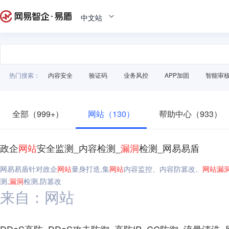
中文站
热门搜索：
内容安全
验证码
业务风控
APP加固
智能审
全部（999+）
网站（130）
帮助中心（933）
政企
网站
安全监测_内容检测_
漏洞
检测_网易易盾
网易易盾针对政企
网站
量身打造,集
网站
内容监控、内容防篡改、
网站
漏
测,
漏洞
检测,防篡改
来自：网站