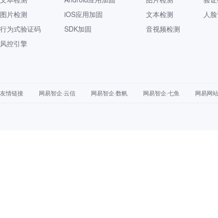
图片检测
iOS应用加固
文本检测
人脸
行为式验证码
SDK加固
音视频检测
风控引擎
友情链接
网易智企·云信
网易智企·数帆
网易智企·七鱼
网易网