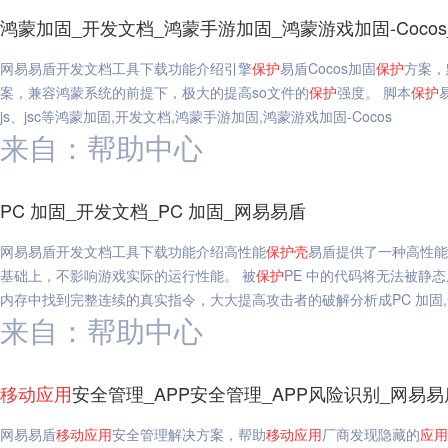
鸿蒙加固_开发文档_鸿蒙手游加固_鸿蒙游戏加固-Coco
网易易盾开发文档工具下载功能介绍引擎
保护
易盾Cocos加固
保护
方案，
案，兼容鸿蒙系统的前提下，极大的提高so文件的
保护
强度。 脚本
保护
js、jsc等鸿蒙加固,开发文档,鸿蒙手游加固,鸿蒙游戏加固-Cocos
来自：帮助中心
PC 加固_开发文档_PC 加固_网易易盾
网易易盾开发文档工具下载功能介绍高性能
保护
壳
易盾提供了一种高性能的
基础上，不影响游戏实际的运行性能。 被
保护
PE 中的代码将无法被静
内存中找到完整连续的真实指令，大大提高攻击者的破解分析成PC 加固,开
来自：帮助中心
移动
应用
安全管理_APP安全管理_APP风险识别_网易易
网易易盾
移动
应用
安全管理解决方案，帮助
移动
应用
厂商发现隐藏的
应用