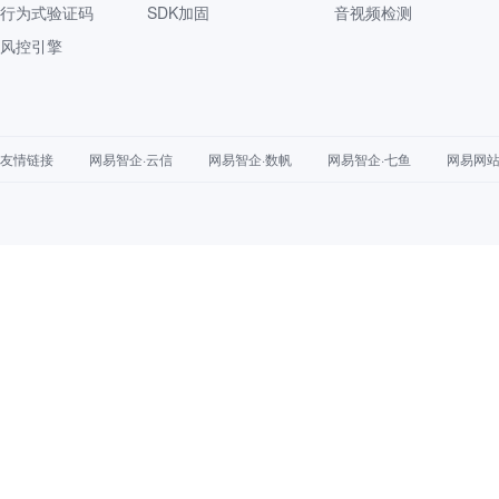
行为式验证码
SDK加固
音视频检测
风控引擎
友情链接
网易智企·云信
网易智企·数帆
网易智企·七鱼
网易网