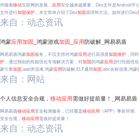
伴随着
移动
互联网的发展，
应用
安全越来越重要，Dex文件是Androi
文件进行
加固
保护
，本文简单介绍了Dex
加固
原理和方法。如何进行Dex
来自：动态资讯
鸿蒙
应用
加固
_鸿蒙游戏
加固
_
应用
防破解_网易易盾
网易易盾鸿蒙
加固
服务，不仅支持对鸿蒙
应用
进行高强度
加固
保护
，同时
护
，通过独创的性能优化专项解决方案，对
加固
的鸿蒙
应用
进行性能优化
蒙引擎
加固
,aab类混淆,鸿蒙
应用
防破解,ELF通用
加固
,abc名称混淆,鸿蒙
来自：网站
个人信息安全合规，
移动
应用
需做好提前量！_网易易盾
网易易盾
移动
应用
安全检测服务，已经覆盖
移动
应用
（APP）事前评测、
安全合规，
移动
应用
需做好提前量！
来自：动态资讯