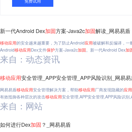
免费试用
新一代Android Dex
加固
方案-Java2c
加固
解读_网易易盾
移动
应用
的安全越来越重要，为了防止Android
应用
被破解和反编译，一般
Android
移动
应用
Dex文件
保护
方案-Java2c
加固
。新一代Android Dex
加
来自：动态资讯
移动
应用
安全管理_APP安全管理_APP风险识别_网易易
网易易盾
移动
应用
安全管理解决方案，帮助
移动
应用
厂商发现隐藏的
应用
有效抵御各种层次的攻击
移动
应用
安全管理,APP安全管理,APP风险识别,
来自：网站
如何进行Dex
加固
？_网易易盾