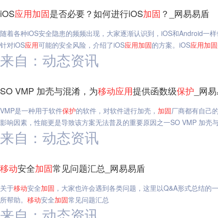
iOS
应用
加固
是否必要？如何进行iOS
加固
？_网易易盾
随着各种iOS安全隐患的频频出现，大家逐渐认识到，iOS和Android
针对iOS
应用
可能的安全风险，介绍了iOS
应用
加固
的方案。iOS
应用
加固
来自：动态资讯
SO VMP 加壳与混淆，为
移动
应用
提供函数级
保护
_网
VMP是一种用于软件
保护
的软件，对软件进行加壳，
加固
厂商都有自己的 
影响因素，性能更是导致该方案无法普及的重要原因之一SO VMP 加壳
来自：动态资讯
移动
安全
加固
常见问题汇总_网易易盾
关于
移动
安全
加固
，大家也许会遇到各类问题，这里以Q&A形式总结的一些Andr
所帮助。
移动
安全
加固
常见问题汇总
来自：动态资讯