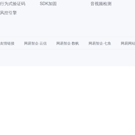
行为式验证码
SDK加固
音视频检测
风控引擎
友情链接
网易智企·云信
网易智企·数帆
网易智企·七鱼
网易网