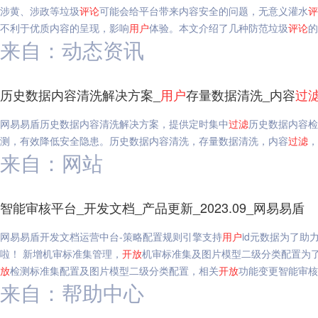
涉黄、涉政等垃圾
评论
可能会给平台带来内容安全的问题，无意义灌水
评
不利于优质内容的呈现，影响
用户
体验。本文介绍了几种防范垃圾
评论
的
来自：动态资讯
历史数据内容清洗解决方案_
用户
存量数据清洗_内容
过
网易易盾历史数据内容清洗解决方案，提供定时集中
过滤
历史数据内容检
测，有效降低安全隐患。历史数据内容清洗，存量数据清洗，内容
过滤
，
来自：网站
智能审核平台_开发文档_产品更新_2023.09_网易易盾
网易易盾开发文档运营中台-策略配置规则引擎支持
用户
id元数据为了
啦！ 新增机审标准集管理，
开放
机审标准集及图片模型二级分类配置为
放
检测标准集配置及图片模型二级分类配置，相关
开放
功能变更智能审核平
来自：帮助中心