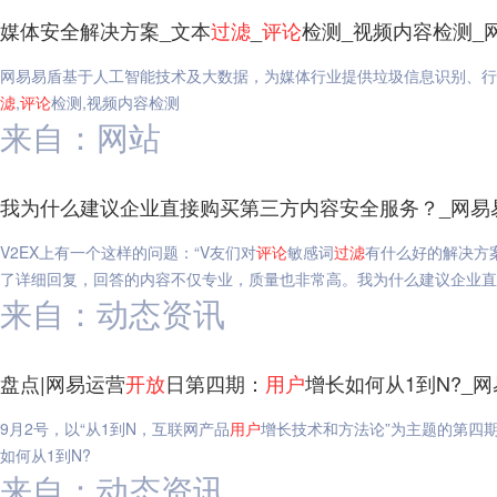
媒体安全解决方案_文本
过滤
_
评论
检测_视频内容检测_
网易易盾基于人工智能技术及大数据，为媒体行业提供垃圾信息识别、行
滤
,
评论
检测,视频内容检测
来自：网站
我为什么建议企业直接购买第三方内容安全服务？_网易
V2EX上有一个这样的问题：“V友们对
评论
敏感词
过滤
有什么好的解决方案
了详细回复，回答的内容不仅专业，质量也非常高。我为什么建议企业直
来自：动态资讯
盘点|网易运营
开放
日第四期：
用户
增长如何从1到N?_
9月2号，以“从1到N，互联网产品
用户
增长技术和方法论”为主题的第四
如何从1到N?
来自：动态资讯