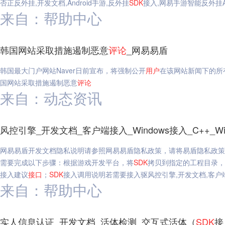
否正反外挂,开发文档,Android手游,反外挂
SDK
接入,网易手游智能反外挂And
来自：帮助中心
韩国网站采取措施遏制恶意
评论
_网易易盾
韩国最大门户网站Naver日前宣布，将强制公开
用户
在该网站新闻下的所
国网站采取措施遏制恶意
评论
来自：动态资讯
风控引擎_开发文档_客户端接入_Windows接入_C++_Wi
网易易盾开发文档隐私说明请参照网易易盾隐私政策，请将易盾隐私政策
需要完成以下步骤：根据游戏开发平台，将
SDK
拷贝到指定的工程目录，
接入建议
接口
；
SDK
接入调用说明若需要接入驱风控引擎,开发文档,客户端接入,W
来自：帮助中心
实人信息认证_开发文档_活体检测_交互式活体（
SDK
接