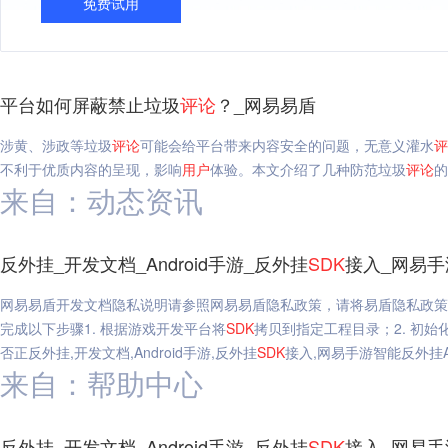
免费试用
平台如何屏蔽禁止垃圾
评论
？_网易易盾
涉黄、涉政等垃圾
评论
可能会给平台带来内容安全的问题，无意义灌水
评
不利于优质内容的呈现，影响
用户
体验。本文介绍了几种防范垃圾
评论
的
来自：动态资讯
反外挂_开发文档_Android手游_反外挂
SDK
接入_网易手游
网易易盾开发文档隐私说明请参照网易易盾隐私政策，请将易盾隐私政策
完成以下步骤1. 根据游戏开发平台将
SDK
拷贝到指定工程目录；2. 初始
否正反外挂,开发文档,Android手游,反外挂
SDK
接入,网易手游智能反外挂And
来自：帮助中心
反外挂_开发文档_Android手游_反外挂
SDK
接入_网易手游智