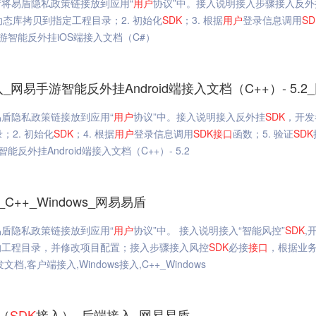
将易盾隐私政策链接放到应用“
用户
协议”中。接入说明接入步骤接入反外
动态库拷贝到指定工程目录；2. 初始化
SDK
；3. 根据
用户
登录信息调用
SD
手游智能反外挂iOS端接入文档（C#）
_网易手游智能反外挂Android端接入文档（C++）- 5.2_网易
盾隐私政策链接放到应用“
用户
协议”中。接入说明接入反外挂
SDK
，开发
；2. 初始化
SDK
；4. 根据
用户
登录信息调用
SDK
接口
函数；5. 验证
SDK
能反外挂Android端接入文档（C++）- 5.2
++_Windows_网易易盾
盾隐私政策链接放到应用“
用户
协议”中。 接入说明接入“智能风控”
SDK
,
的工程目录，并修改项目配置；接入步骤接入风控
SDK
必接
接口
，根据业
客户端接入,Windows接入,C++_Windows
（
SDK
接入）_后端接入_网易易盾