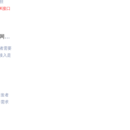
挂
K
接口
易盾
者需要
接入是
开发者
务需求