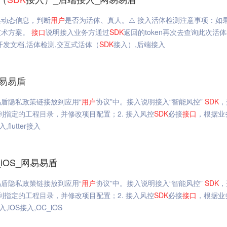
集动态信息，判断
用户
是否为活体、真人。⚠️ 接入活体检测注意事项：如
技术方案。
接口
说明接入业务方通过
SDK
返回的token再次去查询此次活
发文档,活体检测,交互式活体（
SDK
接入）,后端接入
网易易盾
盾隐私政策链接放到应用“
用户
协议”中。接入说明接入“智能风控”
SDK
，
到指定的工程目录，并修改项目配置；2. 接入风控
SDK
必接
接口
，根据业
lutter接入
iOS_网易易盾
盾隐私政策链接放到应用“
用户
协议”中。接入说明接入“智能风控”
SDK
，
到指定的工程目录，并修改项目配置；2. 接入风控
SDK
必接
接口
，根据业
iOS接入,OC_iOS