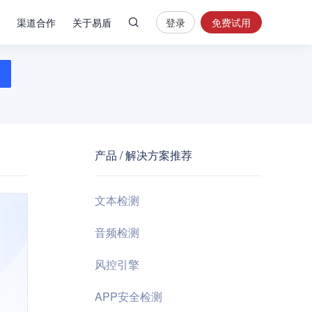
渠道合作
关于易盾
登录
免费试用
热
门
搜
索
内
容
产品 / 解决方案推荐
安
全
验
文本检测
证
码
音频检测
业
风控引擎
务
风
APP安全检测
控