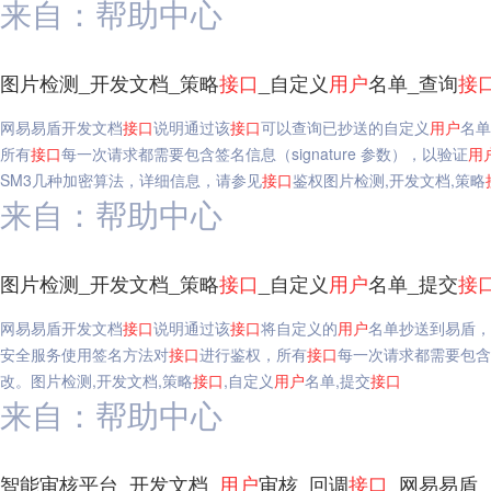
来自：帮助中心
图片检测_开发文档_策略
接口
_自定义
用户
名单_查询
接
网易易盾开发文档
接口
说明通过该
接口
可以查询已抄送的自定义
用户
名单
所有
接口
每一次请求都需要包含签名信息（signature 参数），以验证
用
SM3几种加密算法，详细信息，请参见
接口
鉴权图片检测,开发文档,策略
来自：帮助中心
图片检测_开发文档_策略
接口
_自定义
用户
名单_提交
接
网易易盾开发文档
接口
说明通过该
接口
将自定义的
用户
名单抄送到易盾，
安全服务使用签名方法对
接口
进行鉴权，所有
接口
每一次请求都需要包含签名
改。图片检测,开发文档,策略
接口
,自定义
用户
名单,提交
接口
来自：帮助中心
智能审核平台_开发文档_
用户
审核_回调
接口
_网易易盾