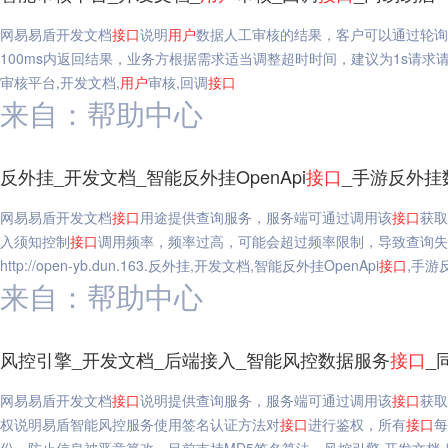
网易易盾开发文档
接口
说明
用户
数据人工审核的结果，客户可以通过轮询
100ms内返回结果，业务方根据需求适当调整超时时间，建议为1s请求请求地址名称值HT
审核平台,开发文档,
用户
审核,回调
接口
来自：帮助中心
反外挂_开发文档_智能反外挂OpenApi
接口
_手游反外挂
网易易盾开发文档
接口
用途提供查询服务，服务端可通过调用该
接口
获取
入须知控制
接口
调用频率，频率过高，可能会超过频率限制，导致查询失败
http://open-yb.dun.163.反外挂,开发文档,智能反外挂OpenApi
接口
,手游
来自：帮助中心
风控引擎_开发文档_后端接入_智能风控数据服务
接口
_
网易易盾开发文档
接口
说明提供查询服务，服务端可通过调用该
接口
获取
权说明易盾智能风控服务使用签名认证方法对
接口
进行鉴权，所有
接口
每