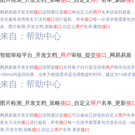
网易易盾开发文档
接口
说明通过该
接口
将自定义的
用户
名单抄送到易盾，
安全服务使用签名方法对
接口
进行鉴权，所有
接口
每一次请求都需要包含签名
改。图片检测,开发文档,策略
接口
,自定义
用户
名单,删除
接口
来自：帮助中心
智能审核平台_开发文档_
用户
审核_提交
接口
_网易易盾
网易易盾开发文档
接口
说明该
接口
支持客户自行提交待审
用户
相关信息至
100ms内返回结果，业务方根据需求适当调整超时时间，建议为1s请求
来自：帮助中心
图片检测_开发文档_策略
接口
_自定义
用户
名单_更新
接
网易易盾开发文档
接口
说明通过该
接口
可以修改已抄送的自定义
用户
名单
签名方法对
接口
进行鉴权，所有
接口
每一次请求都需要包含签名信息（sign
测,开发文档,策略
接口
,自定义
用户
名单,更新
接口