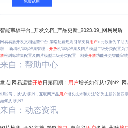
免费试用
智能审核平台_开发文档_产品更新_2023.09_网易易盾
网易易盾开发文档运营中台-策略配置规则引擎支持
用户
id元数据为了
啦！ 新增机审标准集管理，
开放
机审标准集及图片模型二级分类配置为
放
检测标准集配置及图片模型二级分类配置，相关
开放
功能变更智能审核平
来自：帮助中心
盘点|网易运营
开放
日第四期：
用户
增长如何从1到N?_
9月2号，以“从1到N，互联网产品
用户
增长技术和方法论”为主题的第四
如何从1到N?
来自：动态资讯
图片检测_开发文档_策略
接口
_自定义
用户
名单_删除
接