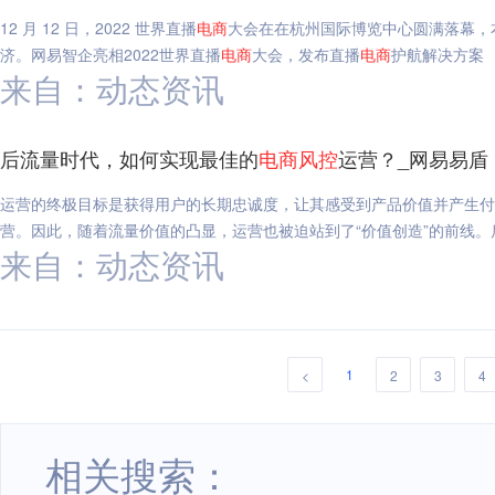
12 月 12 日，2022 世界直播
电
商
大会在在杭州国际博览中心圆满落幕，
济。网易智企亮相2022世界直播
电
商
大会，发布直播
电
商
护航解决方案
来自：动态资讯
后流量时代，如何实现最佳的
电
商
风
控
运营？_网易易盾
运营的终极目标是获得用户的长期忠诚度，让其感受到产品价值并产生付
营。因此，随着流量价值的凸显，运营也被迫站到了“价值创造”的前线
来自：动态资讯
1
<
2
3
4
相关搜索：