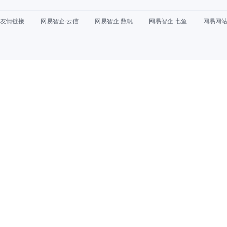
友情链接
网易智企·云信
网易智企·数帆
网易智企·七鱼
网易网