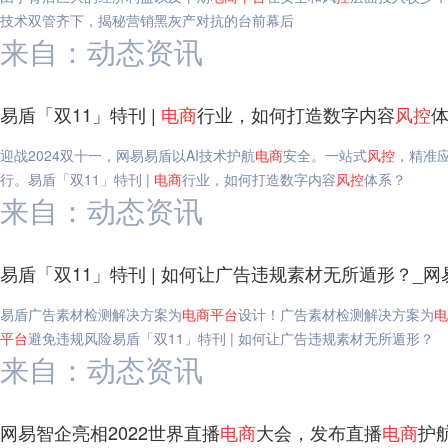
技术双管齐下，揭秘营销黑灰产对抗的台前幕后
来自：动态资讯
易盾「双11」特刊 |
电
商
行业，如何打造数字内容
风
控
体
迎战2024双十一，网易易盾以AI技术护航
电
商
安全。一站式
风
控
，精准
行。易盾「双11」特刊 |
电
商
行业，如何打造数字内容
风
控
体系？
来自：动态资讯
易盾「双11」特刊 | 如何让广告违规素材无所遁形？_网
易盾广告素材检测解决方案为
电
商
平台
设计！广告素材检测解决方案为
电
平台
避免违规风险易盾「双11」特刊 | 如何让广告违规素材无所遁形？
来自：动态资讯
网易智企亮相2022世界直播
电
商
大会，发布直播
电
商
护