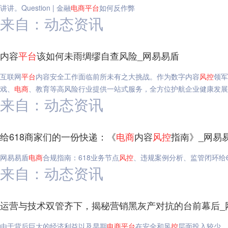
讲讲。Question | 金融
电
商
平台
如何反作弊
来自：动态资讯
内容
平台
该如何未雨绸缪自查风险_网易易盾
互联网
平台
内容安全工作面临前所未有之大挑战。作为数字内容
风
控
领军
戏、
电
商
、教育等高风险行业提供一站式服务，全方位护航企业健康发展
来自：动态资讯
给618商家们的一份快递：《
电
商
内容
风
控
指南》_网易
网易易盾
电
商
合规指南：618业务节点
风
控
、违规案例分析、监管闭环给
来自：动态资讯
运营与技术双管齐下，揭秘营销黑灰产对抗的台前幕后_
由于背后巨大的经济利益以及早期
电
商
平台
在安全和风
控
层面投入较少，