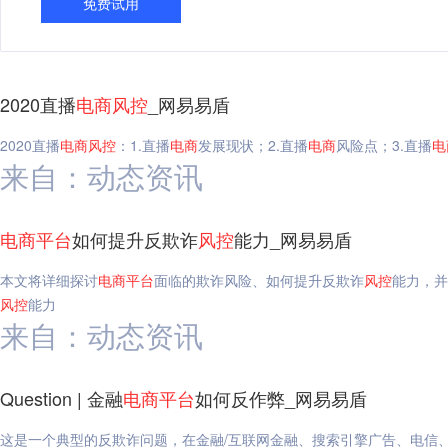
免费试用
2020直播
电
商
风
控
_网易易盾
2020直播
电
商
风
控
：1.直播
电
商
发展现状；2.直播
电
商
风险点；3.直播
电
来自：动态资讯
电
商
平台
如何提升反欺诈
风
控
能力_网易易盾
本文将详细探讨
电
商
平台
面临的欺诈风险、如何提升反欺诈
风
控
能力，并
风
控
能力
来自：动态资讯
Question | 金融
电
商
平台
如何反作弊_网易易盾
这是一个典型的反欺诈问题，在金融/互联网金融、搜索引擎广告、电信