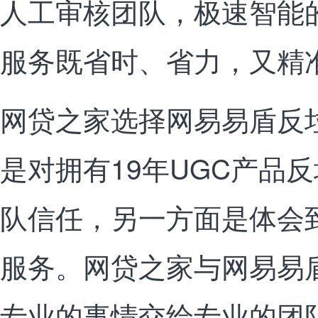
人工审核团队，极速智能
服务既省时、省力，又精
网贷之家选择网易易盾反
是对拥有19年UGC产品
队信任，另一方面是体会
服务。网贷之家与网易易
专业的事情交给专业的团