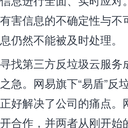
信息进行全面、实时应对
有害信息的不确定性与不
息仍然不能被及时处理。
寻找第三方反垃圾云服务
之急。网易旗下“易盾”反
正好解决了公司的痛点。
开合作，并两者从刚开始