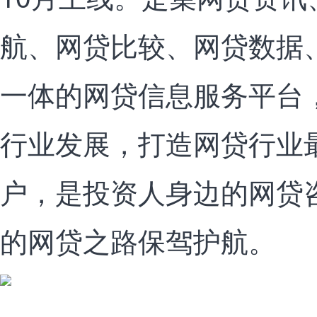
航、网贷比较、网贷数据
一体的网贷信息服务平台，
行业发展，打造网贷行业
户，是投资人身边的网贷
的网贷之路保驾护航。