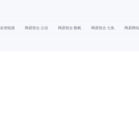
友情链接
网易智企·云信
网易智企·数帆
网易智企·七鱼
网易网