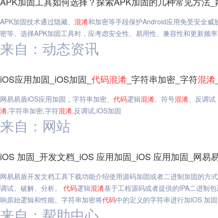
APK加固工具如何选择？探索APK加固的几种常见方法_
APK加固技术通过隐藏、
混淆
和加密等手段保护Android应用免受安
密等。选择APK加固工具时，应考虑安全性、易用性、兼容性和更新频率
来自：动态资讯
iOS应用加固_iOS加固_
代码
混淆
_字符串加密_字符
混淆
网易易盾iOS应用加固，字符串加密、
代码
逻辑
混淆
、符号
混淆
、反调试
淆
,字符串加密,字符
混淆
,反调试,iOS加固
来自：网站
iOS 加固_开发文档_iOS 应用加固_iOS 应用加固_网易
网易易盾开发文档工具下载功能介绍使用源码加固或者二进制加固的方式
调试、破解、分析。
代码
逻辑
混淆
基于工程源码或者提供的IPA二进制
响原始逻辑和性能。字符串加密将
代码
中的定义的字符串进行加iOS 加固,
来自：帮助中心