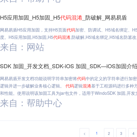
H5应用加固_H5加固_H5
代码
混淆
_防破解_网易易盾
网易易盾H5应用加固，支持H5页面
代码
加密、防调试、H5域名绑定、H
度。H5应用加固,H5加固,H5
代码
混淆
,防破解,H5域名绑定,H5域名防篡
来自：网站
SDK 加固_开发文档_SDK-iOS 加固_SDK—iOS加固
网易易盾开发文档功能说明字符串加密将
代码
中的定义的字符串进行加密
逻辑并进一步破解业务核心逻辑。
代码
逻辑
混淆
基于工程源码进行多种
和性能。使用说明该加固工具为jar包文件，适用于WindoSDK 加固,开发文档,
来自：帮助中心
1
<
2
3
4