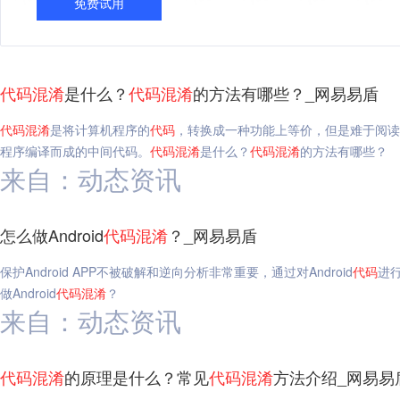
免费试用
代码
混淆
是什么？
代码
混淆
的方法有哪些？_网易易盾
代码
混淆
是将计算机程序的
代码
，转换成一种功能上等价，但是难于阅读
程序编译而成的中间代码。
代码
混淆
是什么？
代码
混淆
的方法有哪些？
来自：动态资讯
怎么做Android
代码
混淆
？_网易易盾
保护Android APP不被破解和逆向分析非常重要，通过对Android
代码
进
做Android
代码
混淆
？
来自：动态资讯
代码
混淆
的原理是什么？常见
代码
混淆
方法介绍_网易易