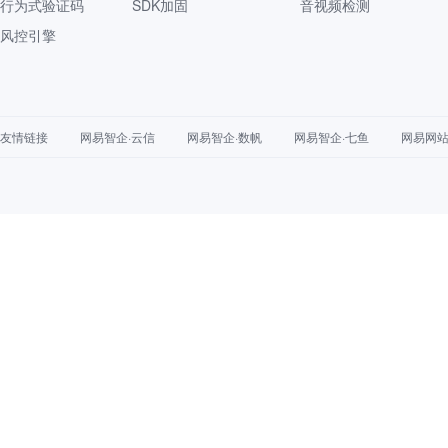
行为式验证码
SDK加固
音视频检测
风控引擎
友情链接
网易智企·云信
网易智企·数帆
网易智企·七鱼
网易网