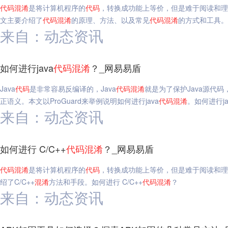
代码
混淆
是将计算机程序的
代码
，转换成功能上等价，但是难于阅读和理
文主要介绍了
代码
混淆
的原理、方法、以及常见
代码
混淆
的方式和工具。
来自：动态资讯
如何进行java
代码
混淆
？_网易易盾
Java
代码
是非常容易反编译的，Java
代码
混淆
就是为了保护Java源代码
正语义。本文以ProGuard来举例说明如何进行java
代码
混淆
。如何进行ja
来自：动态资讯
如何进行 C/C++
代码
混淆
？_网易易盾
代码
混淆
是将计算机程序的
代码
，转换成功能上等价，但是难于阅读和理
绍了C/C++
混淆
方法和手段。如何进行 C/C++
代码
混淆
？
来自：动态资讯